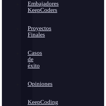
Embajadores
KeepCoders
Proyectos
Finales
Casos
de
éxito
Opiniones
KeepCoding