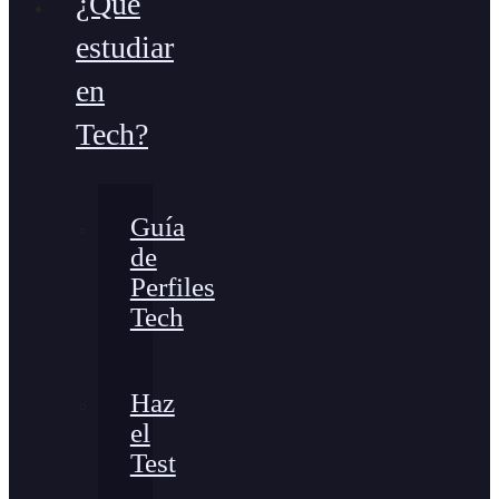
¿Qué
estudiar
en
Tech?
Guía
de
Perfiles
Tech
Haz
el
Test