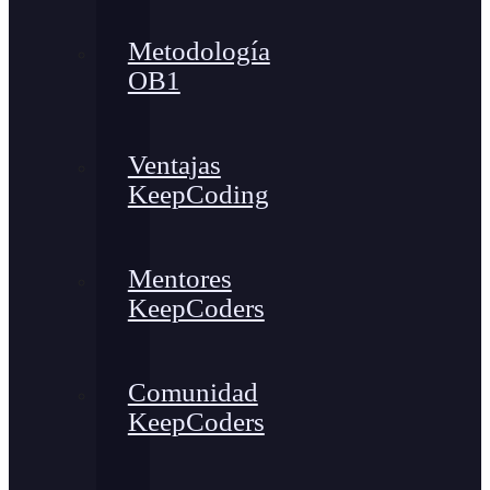
Metodología
OB1
Ventajas
KeepCoding
Mentores
KeepCoders
Comunidad
KeepCoders