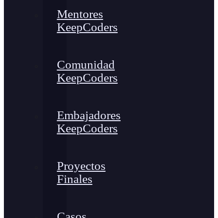
Mentores
KeepCoders
Comunidad
KeepCoders
Embajadores
KeepCoders
Proyectos
Finales
Casos