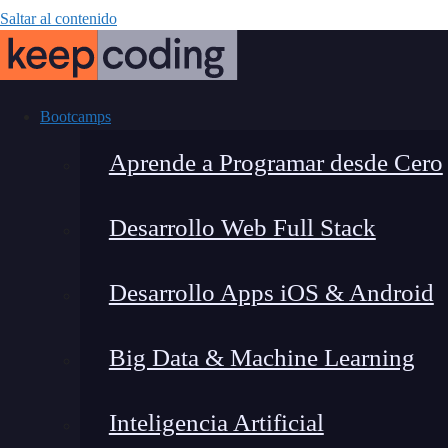
Saltar al contenido
Bootcamps
Aprende a Programar desde Cero
Desarrollo Web Full Stack
Jerarquía 
Desarrollo Apps iOS & Android
Big Data & Machine Learning
Inteligencia Artificial
Montana Martín López
|
Últim