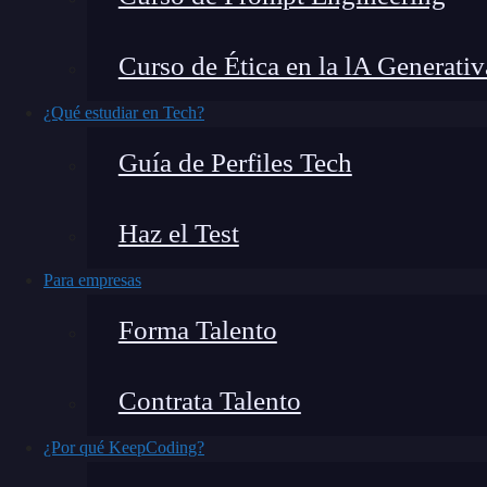
un formato estructurado y organizado en el
pueden crear, modificar y eliminar mediante el 
Curso de Ética en la lA Generativ
En este artículo, veremos cuál es la jerarquía d
¿Qué estudiar en Tech?
Guía de Perfiles Tech
¿Qué encontrarás en este post?
Haz el Test
Para empresas
¿Qué es la jerarquía de ficheros en Android?
Forma Talento
Jerarquía de ficheros en Android
/boot
Contrata Talento
/system
/recovery
¿Por qué KeepCoding?
/data