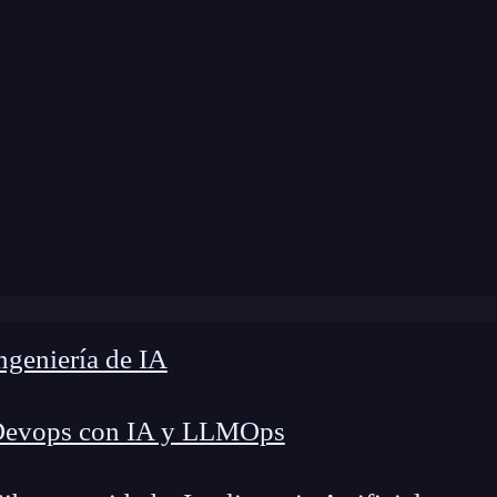
me
»
Blog
»
Jerarquía de ficheros en Android
geniería de IA
Devops con IA y LLMOps