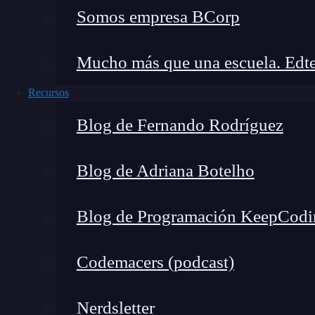
Para poder visualizar los ficheros, es necesa
Somos empresa BCorp
Mucho más que una escuela. Edte
🔴 ¿Quieres entrar de l
Recursos
Descubre el Ciberseguridad Full Stac
Blog de Fernando Rodríguez
completa del mercado y
👉 Prueba gratis el Bootcam
Blog de Adriana Botelho
La jerarquía de los ficheros en Android quedar
Blog de Programación KeepCodi
/boot
Codemacers (podcast)
Esta es la partición de los ficheros en Andro
Nerdsletter
y la RAM.