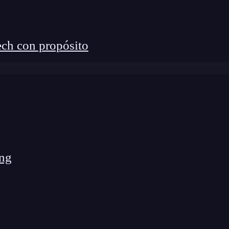
rio tener acceso de
root
o superusuario.
ch con propósito
leno a la Ciberseguridad? 🔴
k Bootcamp de KeepCoding. La formación más
 con empleabilidad garantizada
p en Ciberseguridad por una semana
ía del siguiente modo:
ng
id que contiene los ficheros de arranque, el
kernel