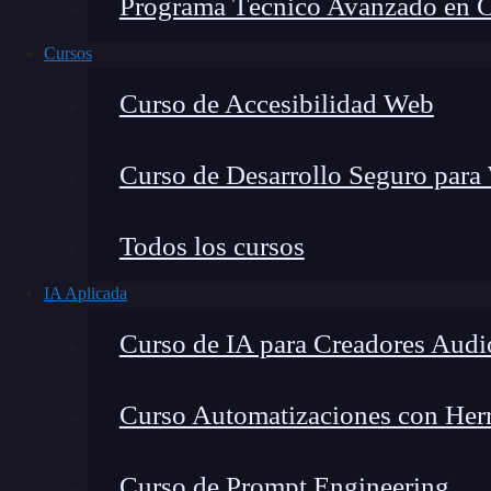
Programa Técnico Avanzado en Cib
Cursos
Curso de Accesibilidad Web
Curso de Desarrollo Seguro para
Montana Martín López
Todos los cursos
Especialista en tecnología y formación digital, con 
IA Aplicada
tecnológico. Mi trabajo se centra en entender cóm
mercado y cómo se produce la transición real hacia
Curso de IA para Creadores Audi
Curso Automatizaciones con Herra
Los ficheros en Android son unidades de inf
Curso de Prompt Engineering