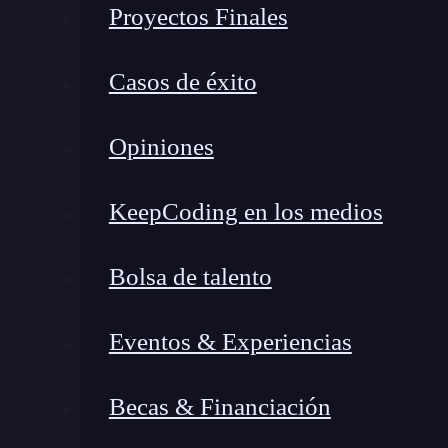
Además de las carpetas principales, también hay
Proyectos Finales
específicos de cada aplicación instalada en el d
Casos de éxito
Opiniones
KeepCoding en los medios
Bolsa de talento
Eventos & Experiencias
Jerarquía de ficheros en And
Becas & Financiación