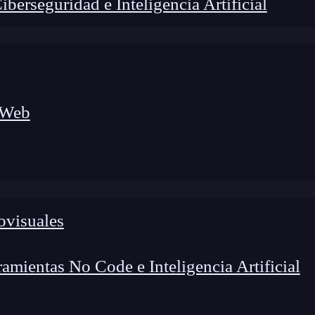
erseguridad e Inteligencia Artificial
 Web
foco en el desarrollo de talento y el análisis del sector
o evolucionan las tecnologías, qué competencias demanda el
 el entorno tech.
ovisuales
mientas No Code e Inteligencia Artificial
ormación que se utilizan para almacenar datos en