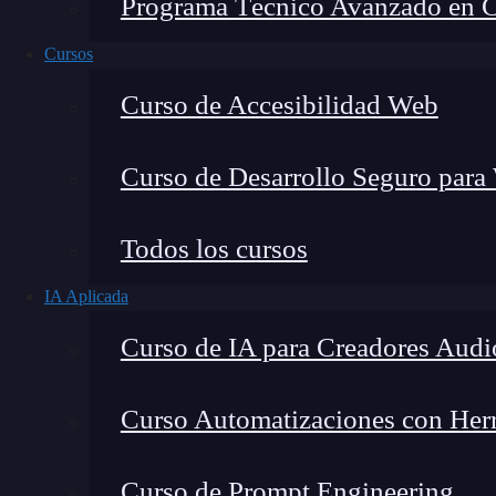
Programa Técnico Avanzado en Cib
Cursos
Curso de Accesibilidad Web
Curso de Desarrollo Seguro para
Todos los cursos
IA Aplicada
Lucia Gómez Salgado
Curso de IA para Creadores Audi
Contribuyo a acercar la realidad del sector tecno
visión de mercado y experiencia directa en proces
Curso Automatizaciones con Herra
Curso de Prompt Engineering