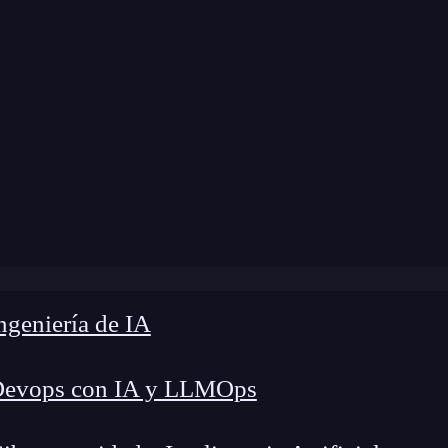
modificación:
29 de mayo de 2024 |
Tiempo de L
»
JSON vs XML: ventajas y desventajas al transferir datos
geniería de IA
Devops con IA y LLMOps