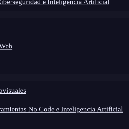
erseguridad e Inteligencia Artificial
 Web
ovisuales
lógico a nuevos profesionales, combinando conocimiento práctico,
os de transformación profesional.
mientas No Code e Inteligencia Artificial