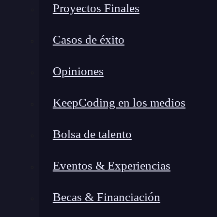
Proyectos Finales
convierte en una excelente opción para apl
fundamentales.
Casos de éxito
Nativa compatibilidad con JavaScript
:
perfectamente con este lenguaje y es muy 
Opiniones
Procesamiento eficiente
: debido a su estr
rápido y eficiente.
KeepCoding en los medios
Desventajas de JSON
Bolsa de talento
Menos descriptivo
: aunque JSON es fácil 
como XML, lo que podría ser una limitaci
Eventos & Experiencias
Falta de comentarios estructurales
: en 
forma nativa de incluir comentarios en su 
Becas & Financiación
documentar partes específicas del código 