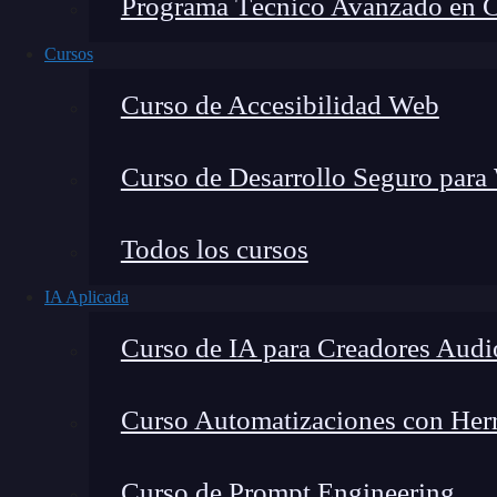
Programa Técnico Avanzado en Cib
Cursos
Curso de Accesibilidad Web
Curso de Desarrollo Seguro para
Lucia Gómez Salgado
Todos los cursos
Contribuyo a acercar la realidad del sector tecno
IA Aplicada
visión de mercado y experiencia directa en proces
Curso de IA para Creadores Audi
Curso Automatizaciones con Herra
En el apasionante mundo del
desarrollo web
, 
Curso de Prompt Engineering