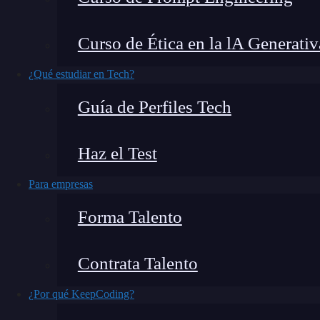
herramientas y tecnologías que nos permitan op
rendimiento. Una de esas herramientas es
Webp
Curso de Ética en la lA Generativ
ayuda a gestionar y optimizar nuestro código. 
de Webpack llamada
y cómo puede b
chunkhash
¿Qué estudiar en Tech?
Guía de Perfiles Tech
Haz el Test
Para empresas
Forma Talento
Contrata Talento
¿Por qué KeepCoding?