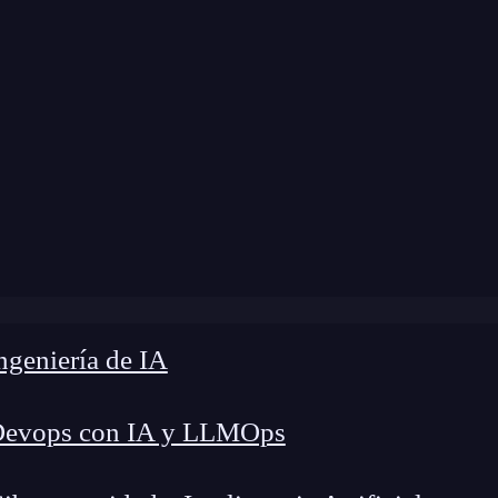
e
»
Blog
»
La función chunkhash de Webpack
geniería de IA
Devops con IA y LLMOps