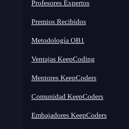
Profesores Expertos
Premios Recibidos
Metodología OB1
Ventajas KeepCoding
Mentores KeepCoders
¿Qué encontrarás en este post?
Comunidad KeepCoders
Embajadores KeepCoders
¿Qué es chunkhash?
Uso de chunkhash en Webpack