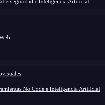
erseguridad e Inteligencia Artificial
 Web
lógico a nuevos profesionales, combinando conocimiento práctico,
os de transformación profesional.
ovisuales
mientas No Code e Inteligencia Artificial
es fundamental tener conocimientos sobre