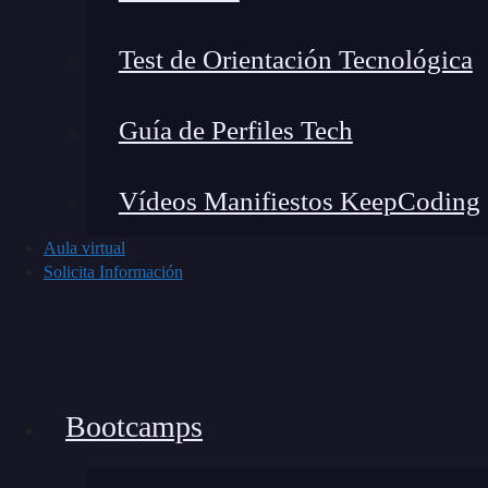
vez garantiza que el navegador solicite una nue
caché.
Test de Orientación Tecnológica
Ventajas de usar chunkhash
Guía de Perfiles Tech
La función
de Webpack ofrece varias
chunkhash
Vídeos Manifiestos KeepCoding
Optimización del rendimiento
: al utiliza
Aula virtual
aprovechar al máximo la caché del navegad
Solicita Información
hashes cambian y los navegadores descarg
que
evitamos cargar archivos obsoletos e
Control del versionado
: al incluir el ha
los usuarios siempre estén obteniendo la v
Bootcamps
especialmente útil cuando implementamo
los usuarios recibirán automáticamente la 