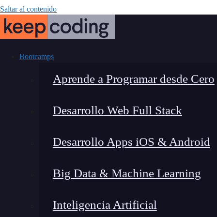
Saltar al contenido
Bootcamps
Aprende a Programar desde Cero
Desarrollo Web Full Stack
La función
Desarrollo Apps iOS & Android
Big Data & Machine Learning
Inteligencia Artificial
Lucia Gómez Salgado
|
Última