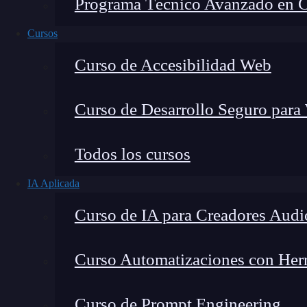
Programa Técnico Avanzado en Cib
Cursos
Curso de Accesibilidad Web
Curso de Desarrollo Seguro para
Todos los cursos
IA Aplicada
Lucia Gómez Salgado
Curso de IA para Creadores Audi
Contribuyo a acercar la realidad del sector tecno
visión de mercado y experiencia directa en proces
Curso Automatizaciones con Herra
Curso de Prompt Engineering