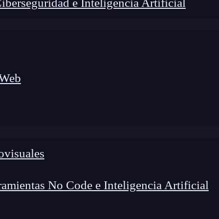
erseguridad e Inteligencia Artificial
 Web
ovisuales
lógico a nuevos profesionales, combinando conocimiento práctico,
os de transformación profesional.
mientas No Code e Inteligencia Artificial