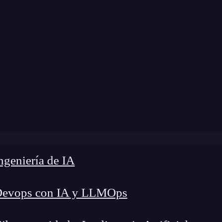
 modificación:
11 de abril de 2024 |
Tiempo de L
og
»
¿Cómo funciona el lado del cliente de una dApp?
geniería de IA
Devops con IA y LLMOps