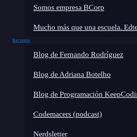
Somos empresa BCorp
🔴 ¿Quieres entrar d
Mucho más que una escuela. Edte
Descubre nuestro Blockchain Full Stack B
Recursos
y con emplea
Blog de Fernando Rodríguez
👉 Prueba gratis el Bootc
Blog de Adriana Botelho
El lado del cliente de una dApp consta de tres
Blog de Programación KeepCodi
Interfaz de usuario (UI):
La interfaz de u
interactúan directamente. Incluye elemento
Codemacers (podcast)
interfaces gráficas que permiten a los usua
Conexión con la blockchain:
Para interac
Nerdsletter
inteligentes, el lado del cliente debe esta