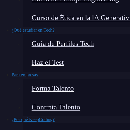
para clasificar 2 clases es prácticamente igua
múltiples clases, como en el ejemplo del
conjun
Curso de Ética en la lA Generativ
(versicolor, setosa y virgínica), la idea es la m
¿Qué estudiar en Tech?
eso utilizaremos el análisis discriminante linea
Guía de Perfiles Tech
funciones discriminantes.
¿Cómo funciona el LDA para 
Haz el Test
Consideremos que tenemos dos clases (LDA para
Para empresas
proyectaremos las dos clases, de forma que pod
Forma Talento
dimensión.
Contrata Talento
¿Por qué KeepCoding?