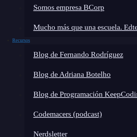
Recordemos que Fisher lo que busca es el máxi
Somos empresa BCorp
Mucho más que una escuela. Edte
Recursos
Blog de Fernando Rodríguez
Definimos la media global y para cada clase:
Blog de Adriana Botelho
Blog de Programación KeepCodi
Codemacers (podcast)
S
es la varianza que hay entre clases, có
Nerdsletter
between