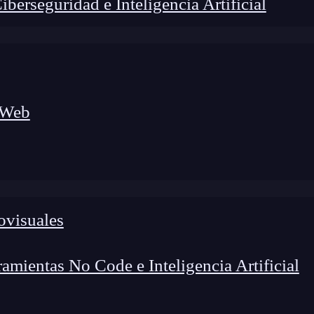
erseguridad e Inteligencia Artificial
 Web
foco en el desarrollo de talento y el análisis del sector
o evolucionan las tecnologías, qué competencias demanda el
 el entorno tech.
ovisuales
mientas No Code e Inteligencia Artificial
mos sacarle verdadero partido al LDA, ya que