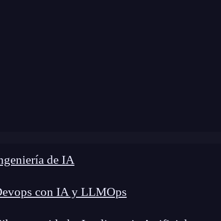
Home
»
Blog
»
LDA para clases múltiples
geniería de IA
Devops con IA y LLMOps