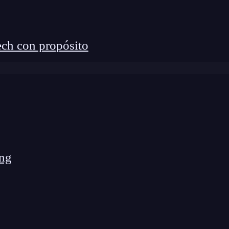
mo del cociente:
ch con propósito
ng
mo se separa cada clase de la media global.