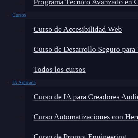
Programa Técnico Avanzado en Cib
Cursos
Curso de Accesibilidad Web
Curso de Desarrollo Seguro para
Montana Martín López
Todos los cursos
Especialista en tecnología y formación digital, con 
IA Aplicada
tecnológico. Mi trabajo se centra en entender cóm
mercado y cómo se produce la transición real hacia
Curso de IA para Creadores Audi
Curso Automatizaciones con Herra
El
LDA para clases múltiples es donde pode
Curso de Prompt Engineering