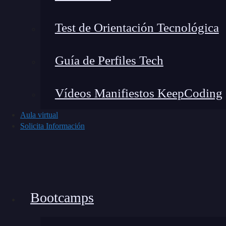
Para dos clases era:
Test de Orientación Tecnológica
Guía de Perfiles Tech
Vídeos Manifiestos KeepCoding
La generalización para
K
clases (LDA para clase
Aula virtual
Solicita Información
Bootcamps
Donde
S
es la suma de las varianzas de c
within
clase, para dos clases era: