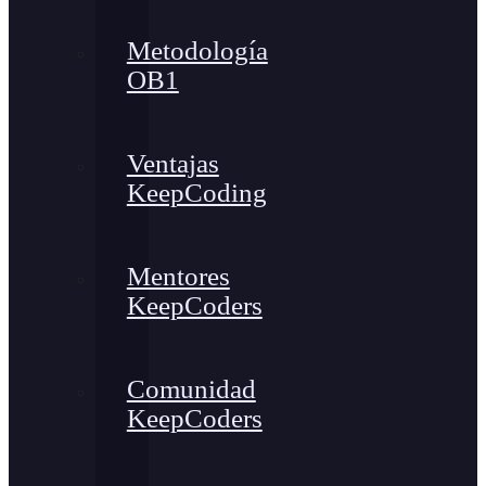
Metodología
OB1
Ventajas
KeepCoding
Mentores
KeepCoders
Comunidad
KeepCoders