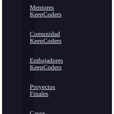
Mentores
KeepCoders
Comunidad
KeepCoders
Embajadores
KeepCoders
Proyectos
Finales
Casos