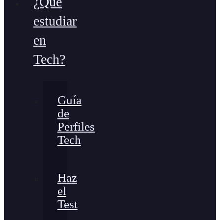
¿Qué
estudiar
en
Tech?
Guía
de
Perfiles
Tech
Haz
el
Test