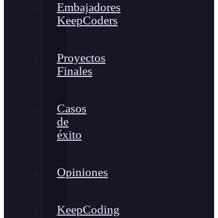
Embajadores
KeepCoders
Proyectos
Finales
Casos
de
éxito
Opiniones
KeepCoding