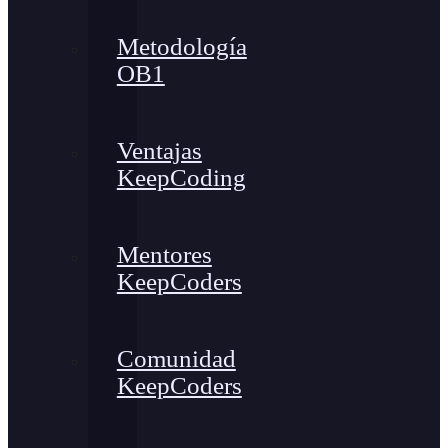
Metodología
OB1
Ventajas
KeepCoding
Mentores
KeepCoders
Comunidad
KeepCoders