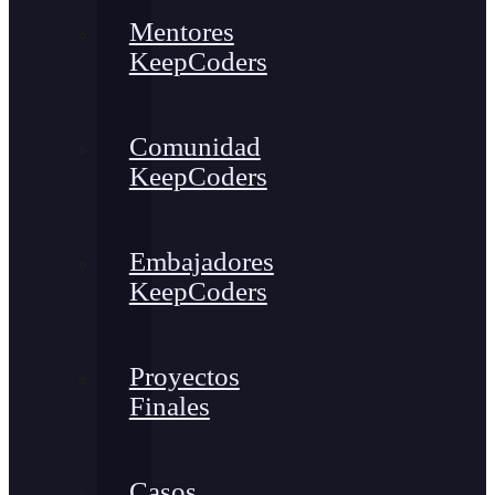
Mentores
KeepCoders
Comunidad
KeepCoders
Embajadores
KeepCoders
Proyectos
Finales
Casos