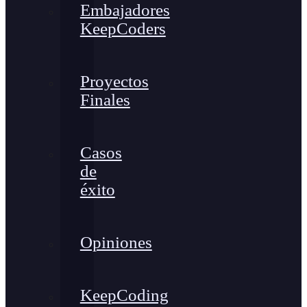
Embajadores
KeepCoders
Proyectos
Finales
Casos
de
éxito
Opiniones
KeepCoding