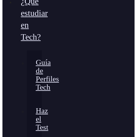
¿Qué
estudiar
en
Tech?
Guía
de
Perfiles
Tech
Haz
el
Test