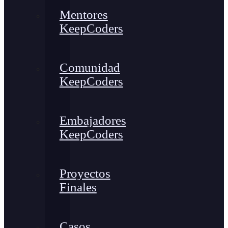
Mentores
KeepCoders
Comunidad
KeepCoders
Embajadores
KeepCoders
Proyectos
Finales
Casos