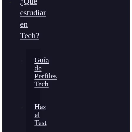
¿Qué
estudiar
en
Tech?
Guía
de
Perfiles
Tech
Haz
el
Test