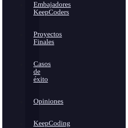
Embajadores
KeepCoders
Proyectos
Finales
Casos
de
éxito
Opiniones
KeepCoding