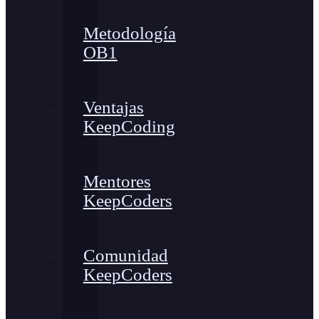
Metodología
OB1
Ventajas
KeepCoding
Mentores
KeepCoders
Comunidad
KeepCoders