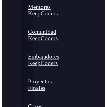
Mentores
KeepCoders
Comunidad
KeepCoders
Embajadores
KeepCoders
Proyectos
Finales
Casos