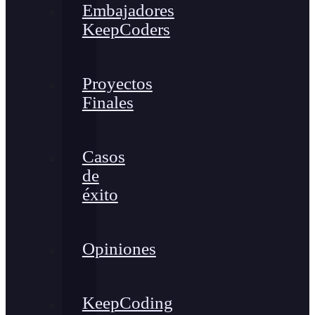
Embajadores
KeepCoders
Proyectos
Finales
Casos
de
éxito
Opiniones
KeepCoding