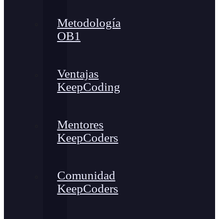
Metodología
OB1
Ventajas
KeepCoding
Mentores
KeepCoders
Comunidad
KeepCoders