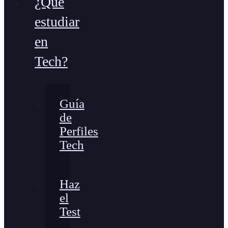
¿Qué
estudiar
en
Tech?
Guía
de
Perfiles
Tech
Haz
el
Test