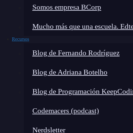
Somos empresa BCorp
Ahora que sabes algo más sobre qué es la libre
usadas,
¡te invitamos a seguir aprendiendo 
Mucho más que una escuela. Edte
Para ello, te recomendamos nuestro
Desarrollo
Recursos
formación intensiva donde aprenderás a desarro
Babel, JavaScript, HTML, CSS y webPack. ¿Qu
Blog de Fernando Rodríguez
ya y cambia tu vida!
Blog de Adriana Botelho
Blog de Programación KeepCodi
Codemacers (podcast)
Nerdsletter