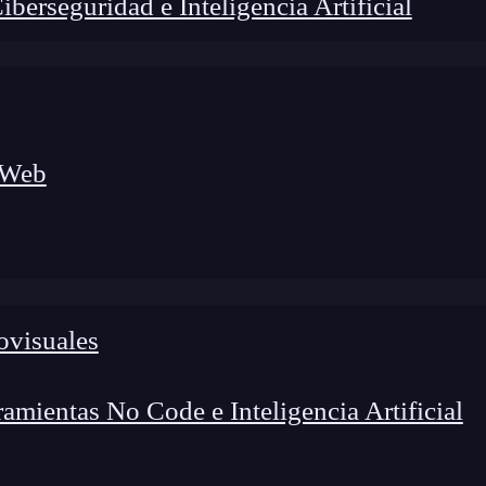
erseguridad e Inteligencia Artificial
 Web
lógico a nuevos profesionales, combinando conocimiento práctico,
os de transformación profesional.
ovisuales
mientas No Code e Inteligencia Artificial
 mundo de la
programación
crece cada día más. Por