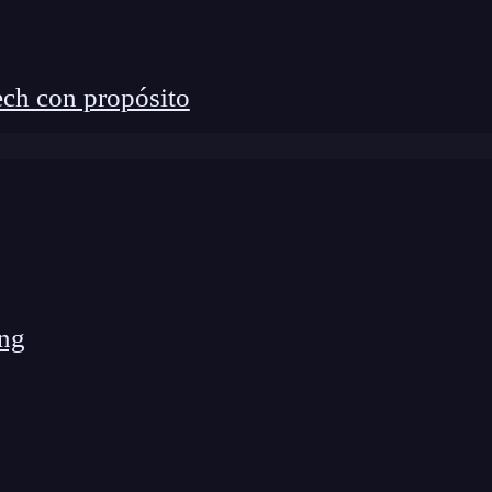
ría
date-fns
para React y una de sus funciones más
sobre las herramientas de la programación web!
ch con propósito
 Web Full Stack Bootcamp
, un programa de
llar con herramientas y lenguajes como React,
ieres seguir aprendiendo con nosotros?
¡Inscríbete
ng