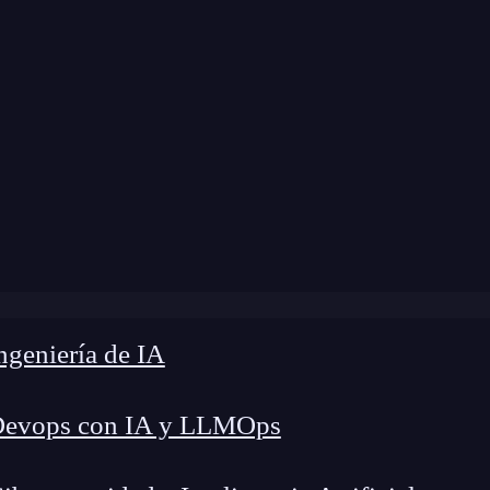
Home
»
Blog
»
Librería date-fns para React
geniería de IA
Devops con IA y LLMOps