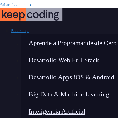
Saltar al contenido
Bootcamps
Aprende a Programar desde Cero
Desarrollo Web Full Stack
Librería
Desarrollo Apps iOS & Android
Big Data & Machine Learning
Inteligencia Artificial
Lucia Gómez Salgado
|
Última 