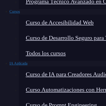
Programa Técnico Avanzado en Cib
Cursos
Curso de Accesibilidad Web
Curso de Desarrollo Seguro para
Lucia Gómez Salgado
Todos los cursos
Contribuyo a acercar la realidad del sector tecno
IA Aplicada
visión de mercado y experiencia directa en proces
Curso de IA para Creadores Audi
Curso Automatizaciones con Herra
¿Conoces la librería
date-fns
para React?
El
Curso de Prompt Engineering