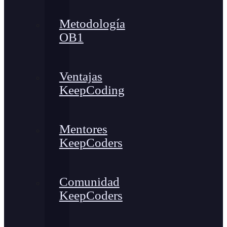
Metodología
OB1
Ventajas
KeepCoding
Mentores
KeepCoders
Comunidad
KeepCoders