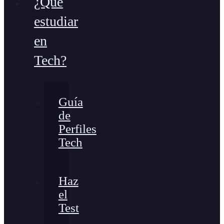
¿Qué
estudiar
en
Tech?
Guía
de
Perfiles
Tech
Haz
el
Test