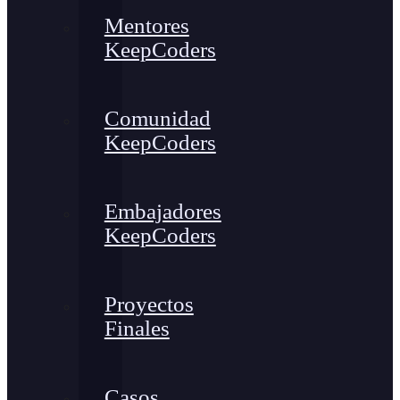
Mentores
KeepCoders
Comunidad
KeepCoders
Embajadores
KeepCoders
Proyectos
Finales
Casos