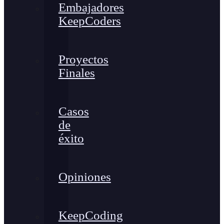
Embajadores
KeepCoders
Proyectos
Finales
Casos
de
éxito
Opiniones
KeepCoding