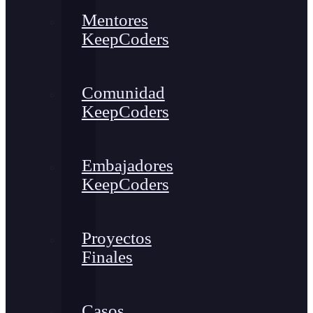
Mentores
KeepCoders
Comunidad
KeepCoders
Embajadores
KeepCoders
Proyectos
Finales
Casos