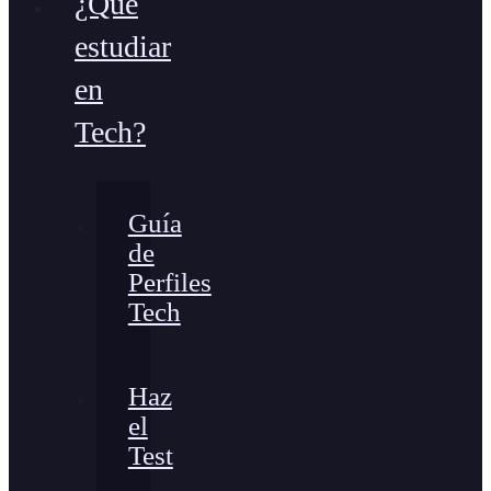
¿Qué
estudiar
en
Tech?
Guía
de
Perfiles
Tech
Haz
el
Test