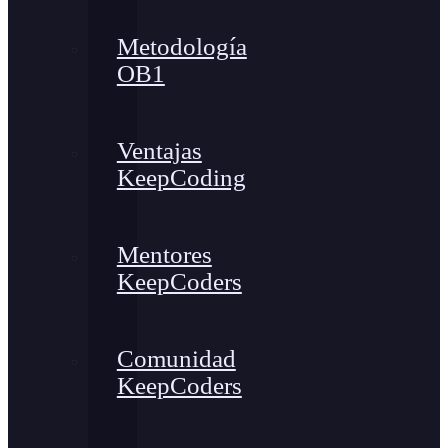
Metodología
OB1
Ventajas
KeepCoding
Mentores
KeepCoders
Comunidad
KeepCoders