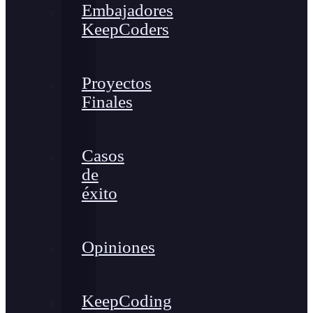
Embajadores
KeepCoders
Proyectos
Finales
Casos
de
éxito
Opiniones
KeepCoding