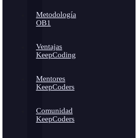
Metodología
OB1
Ventajas
KeepCoding
Mentores
KeepCoders
Comunidad
KeepCoders