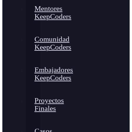
Mentores
KeepCoders
Comunidad
KeepCoders
Embajadores
KeepCoders
Proyectos
Finales
Casos