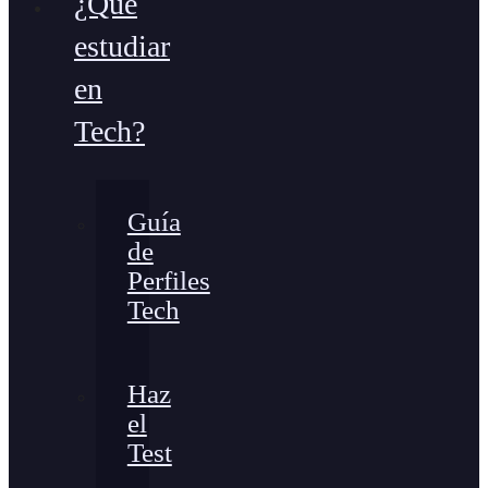
¿Qué
estudiar
en
Tech?
Guía
de
Perfiles
Tech
Haz
el
Test