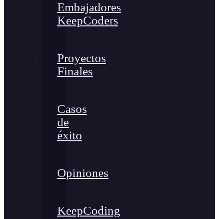
Embajadores
KeepCoders
Proyectos
Finales
Casos
de
éxito
Opiniones
KeepCoding