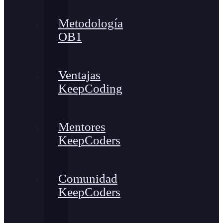
Metodología
OB1
Ventajas
KeepCoding
Mentores
KeepCoders
Comunidad
KeepCoders