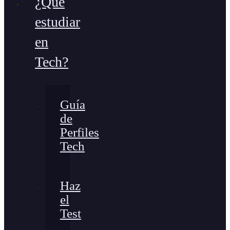
¿Qué
estudiar
en
Tech?
Guía
de
Perfiles
Tech
Haz
el
Test