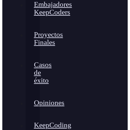
Embajadores
KeepCoders
Proyectos
Finales
Casos
de
éxito
Opiniones
KeepCoding