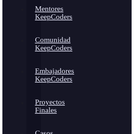
Mentores
KeepCoders
Comunidad
KeepCoders
Embajadores
KeepCoders
Proyectos
Finales
Casos