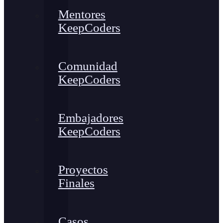
Mentores
KeepCoders
Comunidad
KeepCoders
Embajadores
KeepCoders
Proyectos
Finales
Casos