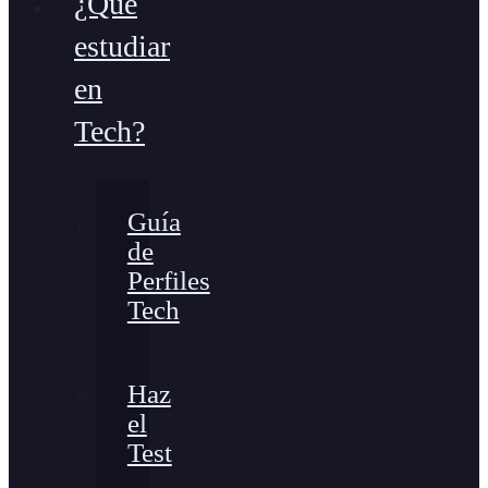
¿Qué
estudiar
en
Tech?
Guía
de
Perfiles
Tech
Haz
el
Test