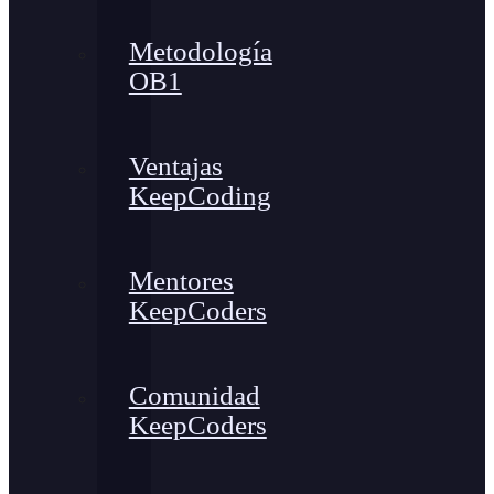
Metodología
OB1
Ventajas
KeepCoding
Mentores
KeepCoders
Comunidad
KeepCoders