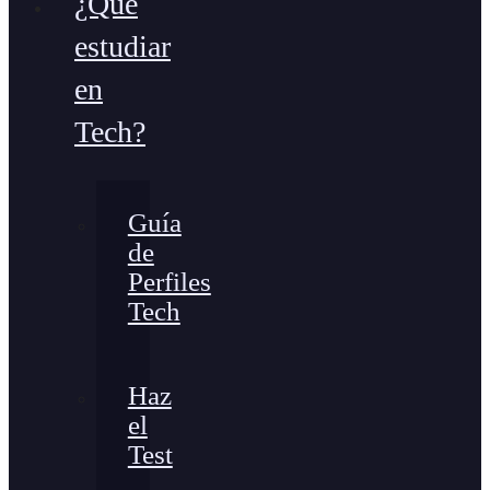
¿Qué
estudiar
en
Tech?
Guía
de
Perfiles
Tech
Haz
el
Test