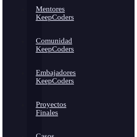
Mentores
KeepCoders
Comunidad
KeepCoders
Embajadores
KeepCoders
Proyectos
Finales
Casos