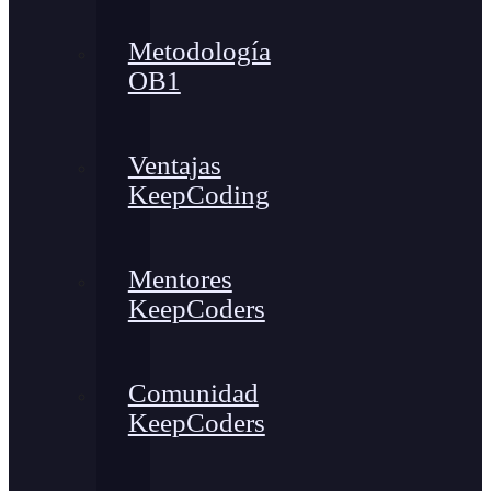
Metodología
OB1
Ventajas
KeepCoding
Mentores
KeepCoders
Comunidad
KeepCoders