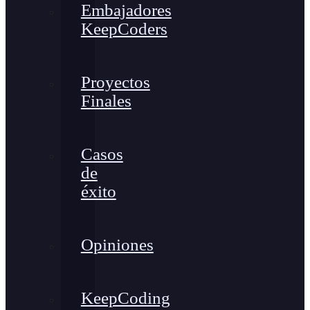
Embajadores
KeepCoders
Proyectos
Finales
Casos
de
éxito
Opiniones
KeepCoding