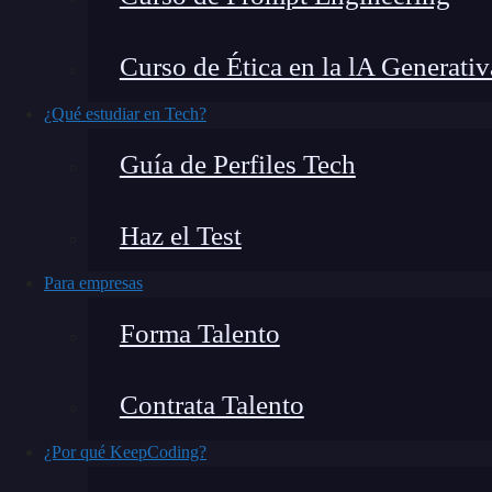
En el emocionante mundo del
desarrollo web
, 
Curso de Ética en la lA Generativ
ofrecerle una experiencia óptima. Una de ellas 
Express.js. Esto produce una descarga de un fic
¿Qué estudiar en Tech?
enlaces que abres y te preguntan si deseas guard
Guía de Perfiles Tech
lo que logramos con el método de respuesta
do
Haz el Test
Para empresas
Forma Talento
Contrata Talento
¿Por qué KeepCoding?