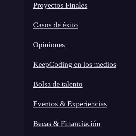
Proyectos Finales
manejador de rutas se encarga de responder 
cliente. Esta solicitud puede ser de difere
Casos de éxito
otros.
Opiniones
Para trabajar con Express.js, es fundamental ten
manipulación de archivos estáticos. Esto permi
KeepCoding en los medios
recursos como archivos CSS, imágenes o archiv
Preparados para la descarga
Bolsa de talento
En el desarrollo web, el manejo de errores es c
Eventos & Experiencias
satisfactoria.
Express.js proporciona un meca
ofrecer respuestas adecuadas cuando algo no
Becas & Financiación
El método de escritura de
middleware
en Expres