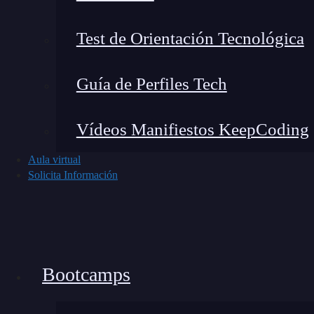
Código de ejemplo: método d
Test de Orientación Tecnológica
Express.js
Guía de Perfiles Tech
const express = require('express');

Vídeos Manifiestos KeepCoding
const app = express();

Aula virtual
Solicita Información
app.get('/descargar/:nombreArchivo', (re
  const nombreArchivo = req.params.nombr
  const rutaArchivo = __dirname + `/arch
  // Cabecera para indicar la descarga

Bootcamps
  res.setHeader('Content-Disposition', `