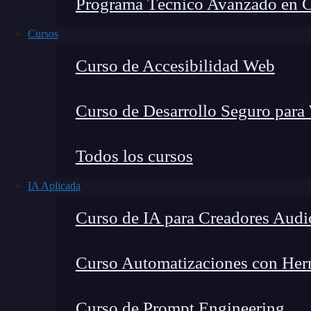
Programa Técnico Avanzado en Cib
Cursos
Curso de Accesibilidad Web
Curso de Desarrollo Seguro para
Todos los cursos
IA Aplicada
Lucia Gómez Salgado
Curso de IA para Creadores Audi
Contribuyo a acercar la realidad del sector tecno
visión de mercado y experiencia directa en proces
Curso Automatizaciones con Herra
Curso de Prompt Engineering