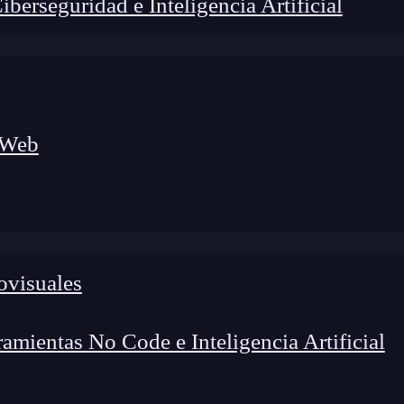
erseguridad e Inteligencia Artificial
 Web
ovisuales
lógico a nuevos profesionales, combinando conocimiento práctico,
os de transformación profesional.
mientas No Code e Inteligencia Artificial