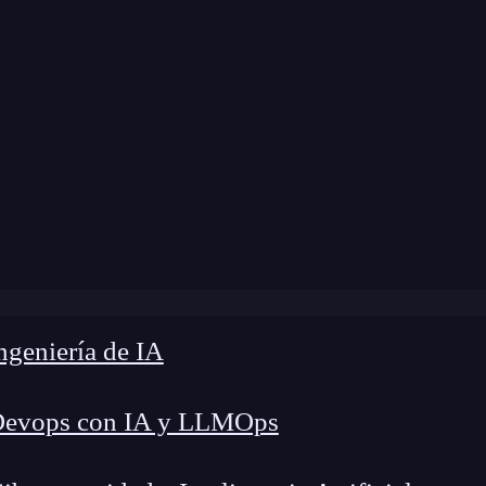
odificación:
7 de noviembre de 2024 |
Tiempo de
Blog
»
Método de respuesta download en Express.js
geniería de IA
Devops con IA y LLMOps