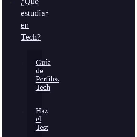
¿Qué
estudiar
en
Tech?
Guía
de
Perfiles
Tech
Haz
el
Test