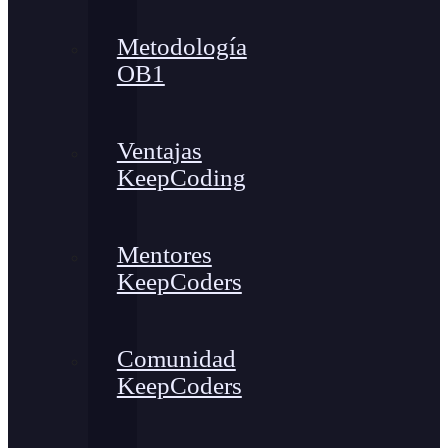
Metodología
OB1
Ventajas
KeepCoding
Mentores
KeepCoders
Comunidad
KeepCoders