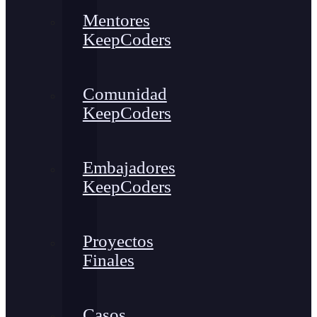
Mentores
KeepCoders
Comunidad
KeepCoders
Embajadores
KeepCoders
Proyectos
Finales
Casos