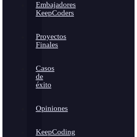
Embajadores
KeepCoders
Proyectos
Finales
Casos
de
éxito
Opiniones
KeepCoding