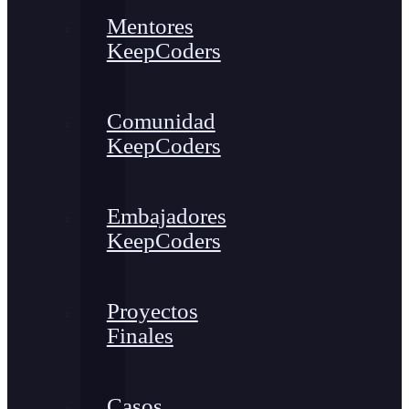
Mentores
KeepCoders
Comunidad
KeepCoders
Embajadores
KeepCoders
Proyectos
Finales
Casos