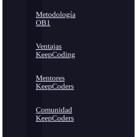
Metodología
OB1
Ventajas
KeepCoding
Mentores
KeepCoders
Comunidad
KeepCoders