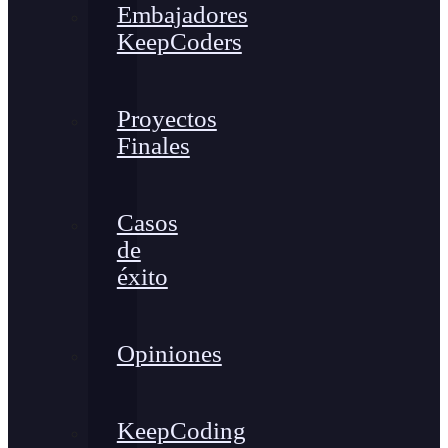
Embajadores
KeepCoders
Proyectos
Finales
Casos
de
éxito
Opiniones
KeepCoding