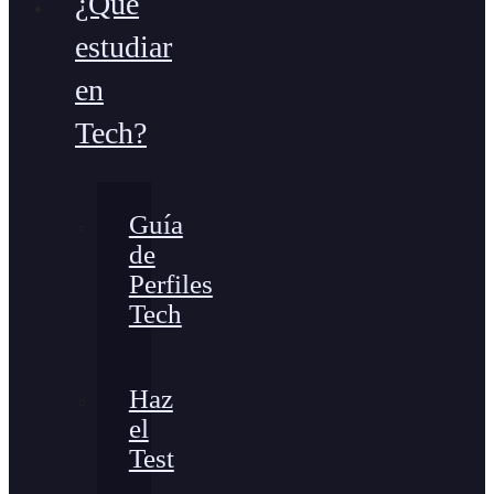
¿Qué
estudiar
en
Tech?
Guía
de
Perfiles
Tech
Haz
el
Test