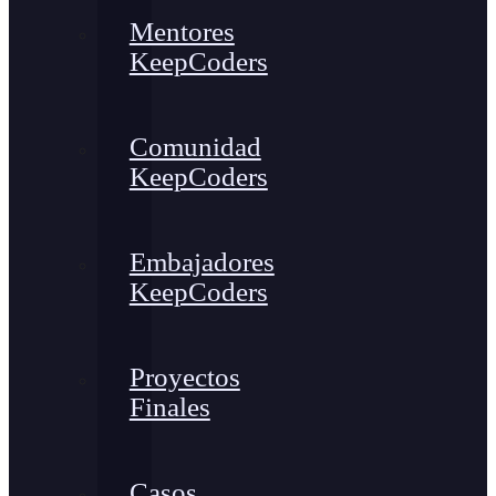
Mentores
KeepCoders
Comunidad
KeepCoders
Embajadores
KeepCoders
Proyectos
Finales
Casos