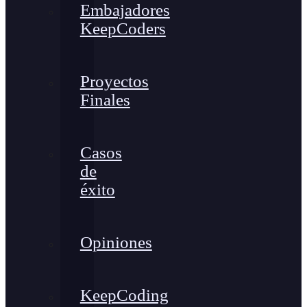
Embajadores
KeepCoders
Proyectos
Finales
Casos
de
éxito
Opiniones
KeepCoding