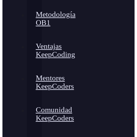
Metodología
OB1
Ventajas
KeepCoding
Mentores
KeepCoders
Comunidad
KeepCoders