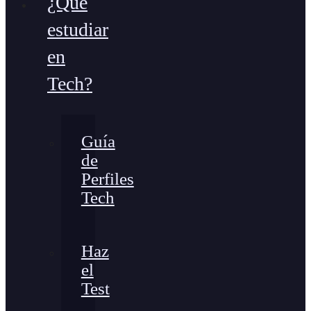
¿Qué
estudiar
en
Tech?
Guía
de
Perfiles
Tech
Haz
el
Test