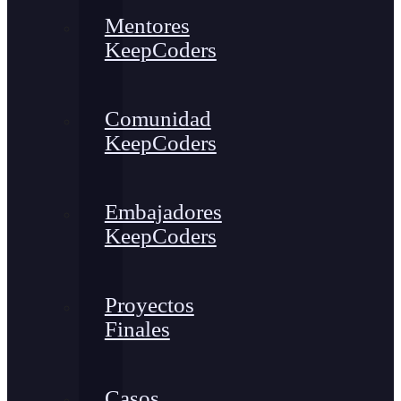
Mentores
KeepCoders
Comunidad
KeepCoders
Embajadores
KeepCoders
Proyectos
Finales
Casos