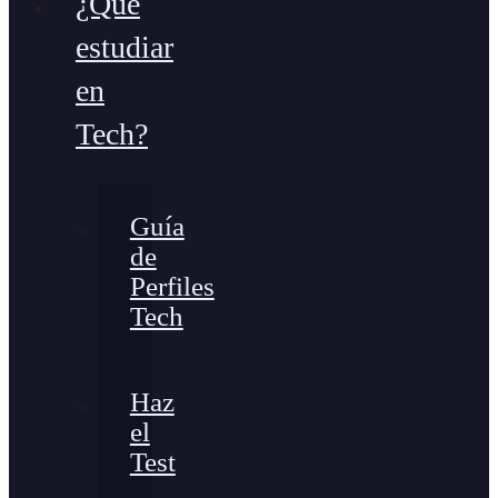
¿Qué
estudiar
en
Tech?
Guía
de
Perfiles
Tech
Haz
el
Test