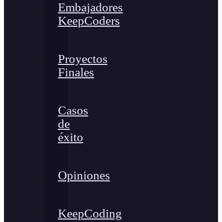
Embajadores
KeepCoders
Proyectos
Finales
Casos
de
éxito
Opiniones
KeepCoding