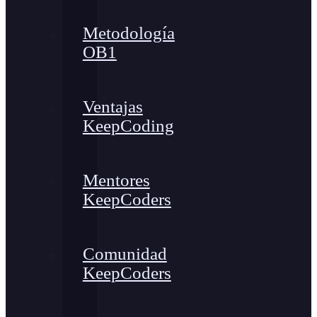
Metodología
OB1
Ventajas
KeepCoding
Mentores
KeepCoders
Comunidad
KeepCoders