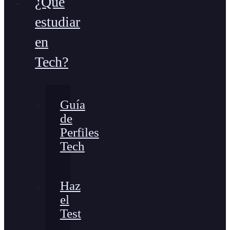
¿Qué
estudiar
en
Tech?
Guía
de
Perfiles
Tech
Haz
el
Test