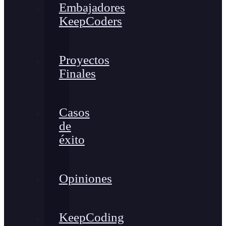
Embajadores
KeepCoders
Proyectos
Finales
Casos
de
éxito
Opiniones
KeepCoding