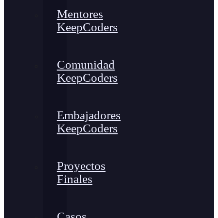
Mentores
KeepCoders
Comunidad
KeepCoders
Embajadores
KeepCoders
Proyectos
Finales
Casos