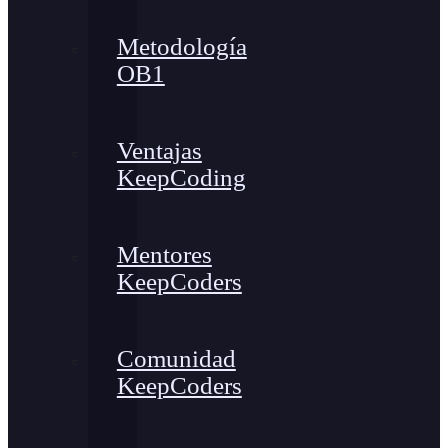
Metodología
OB1
Ventajas
KeepCoding
Mentores
KeepCoders
Comunidad
KeepCoders