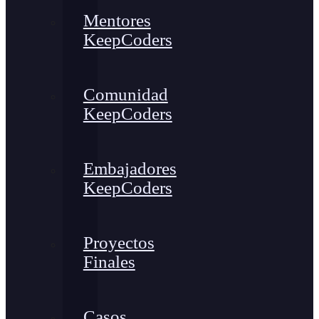
Mentores
KeepCoders
Comunidad
KeepCoders
Embajadores
KeepCoders
Proyectos
Finales
Casos