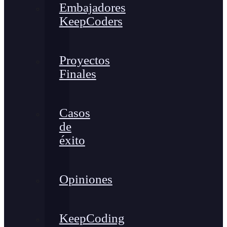
Embajadores
KeepCoders
Proyectos
Finales
Casos
de
éxito
Opiniones
KeepCoding