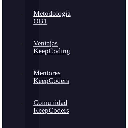
Metodología
OB1
Ventajas
KeepCoding
Mentores
KeepCoders
Comunidad
KeepCoders