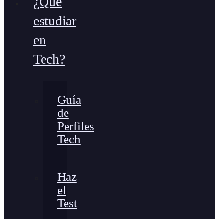
¿Qué
estudiar
en
Tech?
Guía
de
Perfiles
Tech
Haz
el
Test