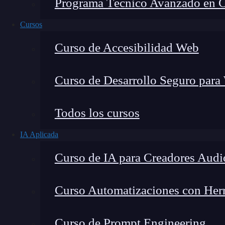
Programa Técnico Avanzado en Cib
Cursos
Curso de Accesibilidad Web
Curso de Desarrollo Seguro para
Lucia Gómez Salgado
Todos los cursos
Contribuyo a acercar la realidad del sector tecno
IA Aplicada
visión de mercado y experiencia directa en proces
Curso de IA para Creadores Audi
Curso Automatizaciones con Herra
El patrón PubSub nos permite comunicar eventos
Curso de Prompt Engineering