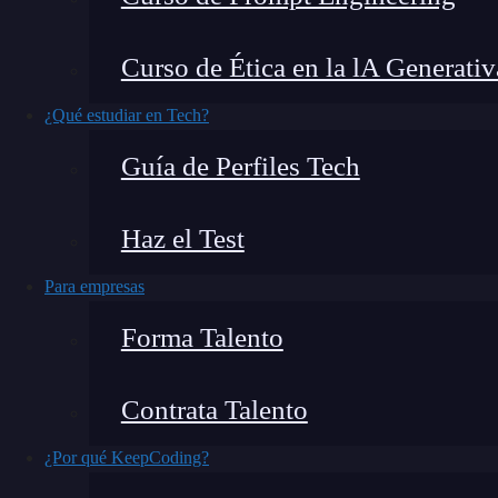
un tercer elemento conocido como
event bus.
B
rol de
suscriber
y
publisher
. En este post, te 
Curso de Ética en la lA Generativ
suscribe
y
publish
en PubSub para que los im
¿Qué estudiar en Tech?
¿Qué encontrarás en este post?
Guía de Perfiles Tech
Haz el Test
¿Qué son los métodos suscribe y publish en PubSub?
Para empresas
¿Cómo funcionan los métodos suscribe y publish en PubSub?
Suscribe
Forma Talento
Publish
¿Quieres seguir aprendiendo?
Contrata Talento
¿Qué son los métodos suscri
¿Por qué KeepCoding?