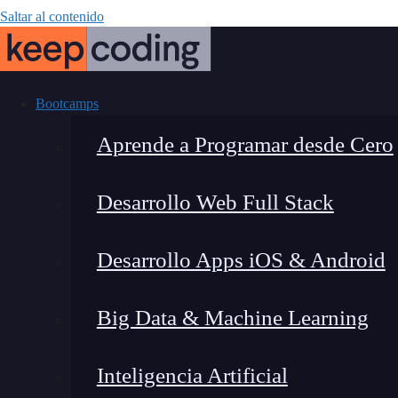
Saltar al contenido
Bootcamps
Aprende a Programar desde Cero
Desarrollo Web Full Stack
Métodos susc
Desarrollo Apps iOS & Android
Big Data & Machine Learning
Inteligencia Artificial
Lucia Gómez Salgado
|
Última