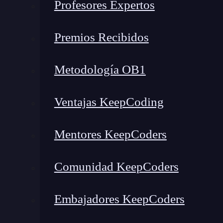
Profesores Expertos
En nuestro post sobre
implementar patrón PubS
código necesario para implementar este patrón
Premios Recibidos
de esta clase, además de
crear un índice de eve
métodos que definen todo el funcionamiento de
Metodología OB1
PubSub.
Para conocer más sobre este patrón y sus usos en
Ventajas KeepCoding
publisher-suscriber pattern
en
learn.microsoft.
Mentores KeepCoders
Como su nombre indica, los métodos
suscribe
acciones que podrán ejecutar las piezas
suscrib
Comunidad KeepCoders
código requerido para crear estos métodos 
¿Cómo funcionan los métodos
Embajadores KeepCoders