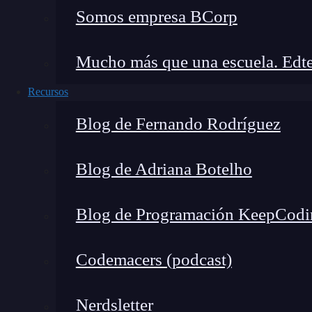
delete this.topics [topic][index];
Somos empresa BCorp
},
Mucho más que una escuela. Edte
};
Recursos
}
Blog de Fernando Rodríguez
Como puedes ver, el método
suscribe
maneja l
Blog de Adriana Botelho
definidos al
controlar mensajes con PubSub
. D
eventos (declarado en la línea
if
).
Luego, en l
Blog de Programación KeepCodi
posición de ese
array,
la función que se va a ej
Codemacers (podcast)
¿Cómo se logra esto? Pues en realidad, el cód
bidimensional
, donde tenemos,
por una parte, 
Nerdsletter
van a ejecutar sobre aquellos eventos.
Esto e