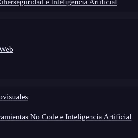
erseguridad e Inteligencia Artificial
 Web
lógico a nuevos profesionales, combinando conocimiento práctico,
os de transformación profesional.
ovisuales
mientas No Code e Inteligencia Artificial
 entre dos piezas de nuestro proyecto a través de