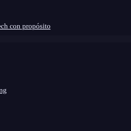
ch con propósito
os parámetros
topic
y
listener,
que deben ser
entro del método,
tenemos un
array
con todos los
a línea
var index,
estamos guardando, por cada
ng
ecutar cuando ese evento llegue.
igo del método
suscribe
contiene un
array
los eventos y, por otra, todas las funciones que se
s muy útil cuando queremos que más de una pieza