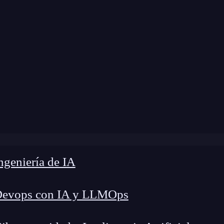
»
Blog
»
Métodos suscribe y publish en PubSub
geniería de IA
Devops con IA y LLMOps