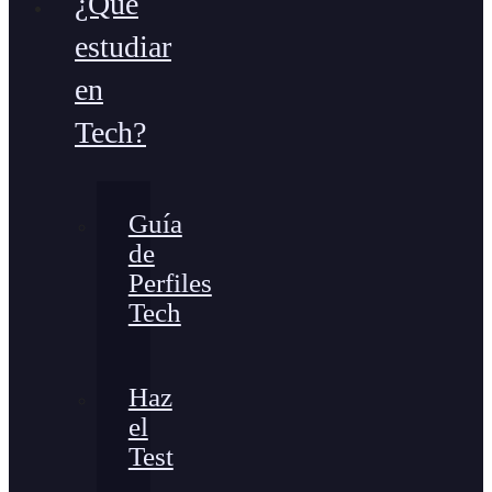
¿Qué
estudiar
en
Tech?
Guía
de
Perfiles
Tech
Haz
el
Test