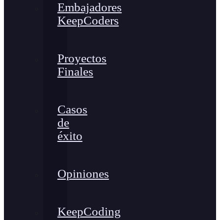
Embajadores
KeepCoders
Proyectos
Finales
Casos
de
éxito
Opiniones
KeepCoding