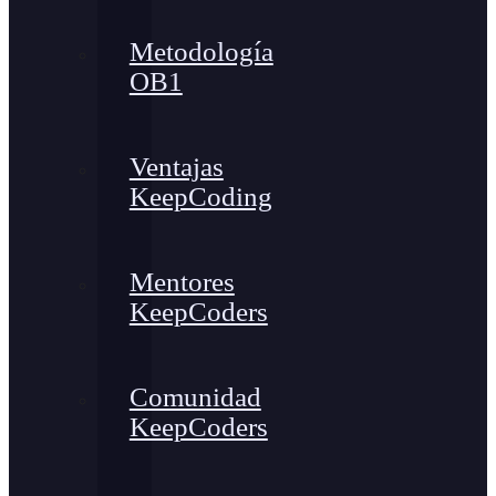
Metodología
OB1
Ventajas
KeepCoding
Mentores
KeepCoders
Comunidad
KeepCoders