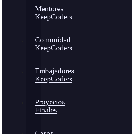
Mentores
KeepCoders
Comunidad
KeepCoders
Embajadores
KeepCoders
Proyectos
Finales
Casos