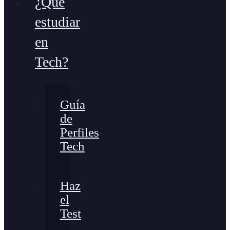
¿Qué
estudiar
en
Tech?
Guía
de
Perfiles
Tech
Haz
el
Test