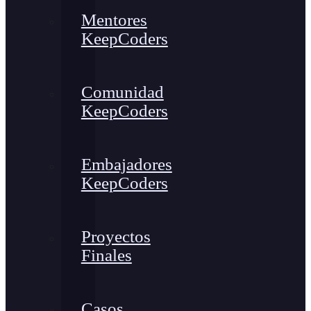
Mentores
KeepCoders
Comunidad
KeepCoders
Embajadores
KeepCoders
Proyectos
Finales
Casos