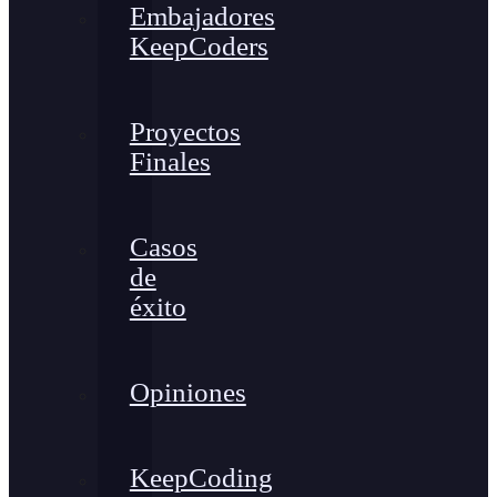
Embajadores
KeepCoders
Proyectos
Finales
Casos
de
éxito
Opiniones
KeepCoding