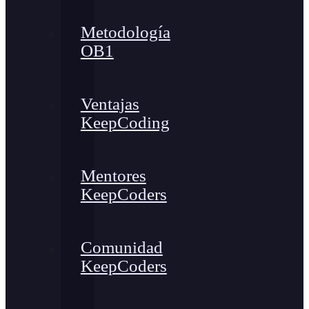
Metodología
OB1
Ventajas
KeepCoding
Mentores
KeepCoders
Comunidad
KeepCoders