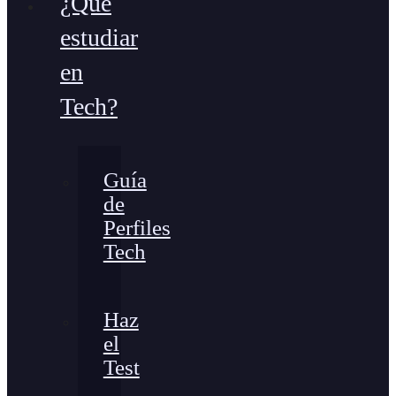
¿Qué
estudiar
en
Tech?
Guía
de
Perfiles
Tech
Haz
el
Test