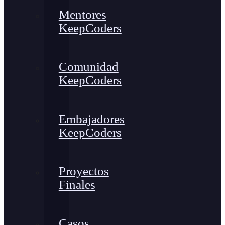
Mentores
KeepCoders
Comunidad
KeepCoders
Embajadores
KeepCoders
Proyectos
Finales
Casos