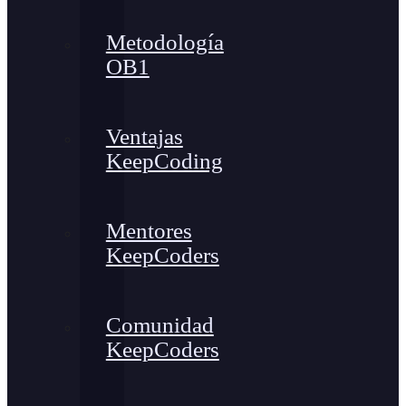
Metodología
OB1
Ventajas
KeepCoding
Mentores
KeepCoders
Comunidad
KeepCoders