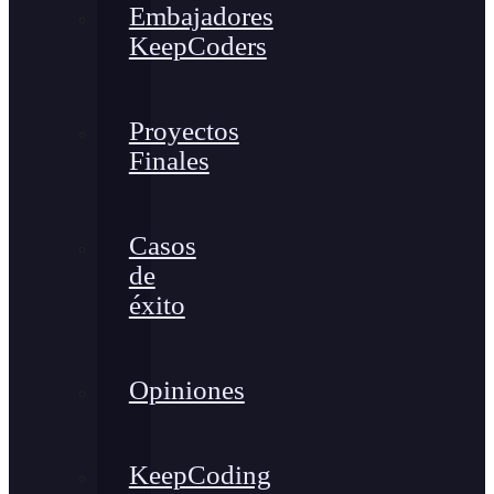
Embajadores
KeepCoders
Proyectos
Finales
Casos
de
éxito
Opiniones
KeepCoding