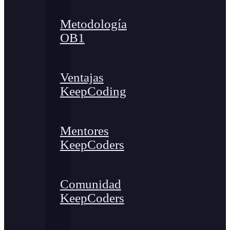
Metodología
OB1
Ventajas
KeepCoding
Mentores
KeepCoders
Comunidad
KeepCoders