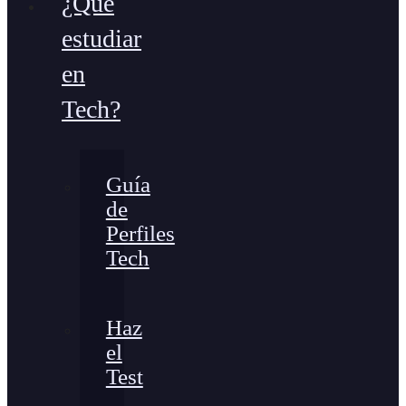
¿Qué
estudiar
en
Tech?
Guía
de
Perfiles
Tech
Haz
el
Test