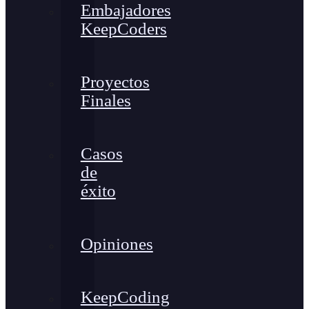
Embajadores
KeepCoders
Proyectos
Finales
Casos
de
éxito
Opiniones
KeepCoding