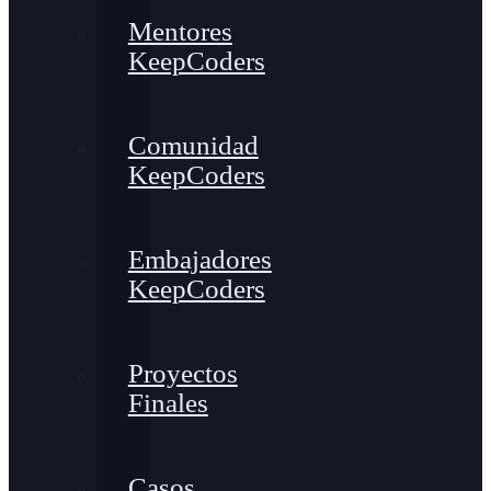
Mentores
KeepCoders
Comunidad
KeepCoders
Embajadores
KeepCoders
Proyectos
Finales
Casos