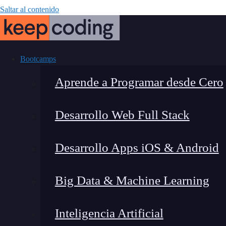
Saltar al contenido
Bootcamps
Aprende a Programar desde Cero
Desarrollo Web Full Stack
NetworkPo
Desarrollo Apps iOS & Android
Big Data & Machine Learning
Inteligencia Artificial
Lucia Gómez Salgado
|
Última