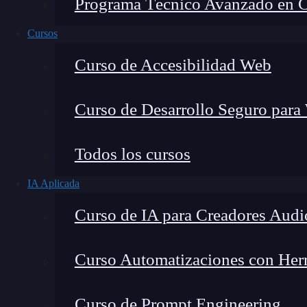
Programa Técnico Avanzado en Cib
Cursos
Curso de Accesibilidad Web
Curso de Desarrollo Seguro para
Lucia Gómez Salgado
Todos los cursos
Contribuyo a acercar la realidad del sector tecno
IA Aplicada
visión de mercado y experiencia directa en proces
Curso de IA para Creadores Audi
Curso Automatizaciones con Herra
Kubernetes
es una plataforma que funciona co
Curso de Prompt Engineering