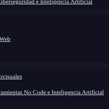
erseguridad e Inteligencia Artificial
 Web
lógico a nuevos profesionales, combinando conocimiento práctico,
os de transformación profesional.
ovisuales
mientas No Code e Inteligencia Artificial
mo
gestor de cargas de trabajo y servicios
y que,