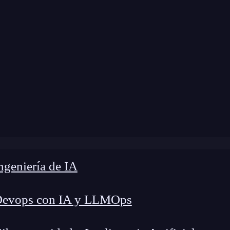
ome
»
Blog
»
NetworkPolicies en Kubernetes
geniería de IA
Devops con IA y LLMOps