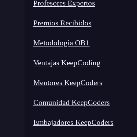
Profesores Expertos
Componentes
¿Cuál es el siguiente paso?
Premios Recibidos
¿Qué es NetworkPolicies en 
Metodología OB1
La opción de
NetworkPolicies
en
Kubernetes
pu
en aplicaciones que
permite la especificación 
Ventajas KeepCoding
con diferentes entidades
(como los servicios 
Mentores KeepCoders
Además, estas
NetworkPolicies
son aplicables
uno de sus extremos o los dos,
por lo que pued
Comunidad KeepCoders
conexiones.
Embajadores KeepCoders
De manera que el hecho de que tengas aplicaci
estar aisladas del todo, sino que puedes hacer 