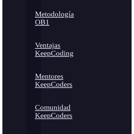
Metodología
OB1
Ventajas
KeepCoding
Mentores
KeepCoders
Comunidad
KeepCoders