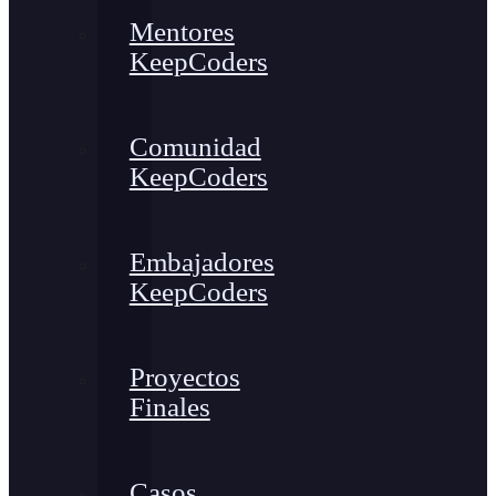
Mentores
KeepCoders
Comunidad
KeepCoders
Embajadores
KeepCoders
Proyectos
Finales
Casos