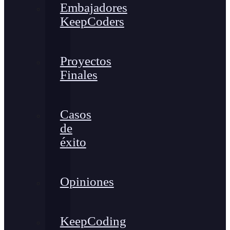
Embajadores
KeepCoders
Proyectos
Finales
Casos
de
éxito
Opiniones
KeepCoding