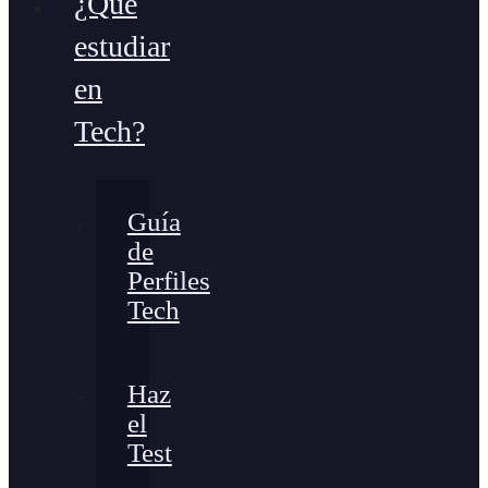
¿Qué
estudiar
en
Tech?
Guía
de
Perfiles
Tech
Haz
el
Test