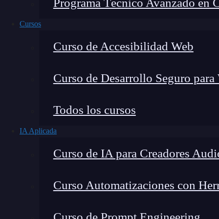
Programa Técnico Avanzado en Cib
Cursos
Curso de Accesibilidad Web
Curso de Desarrollo Seguro para
Todos los cursos
IA Aplicada
Lucia Gómez Salgado
Curso de IA para Creadores Audi
Contribuyo a acercar la realidad del sector tecno
visión de mercado y experiencia directa en proces
Curso Automatizaciones con Herra
Curso de Prompt Engineering