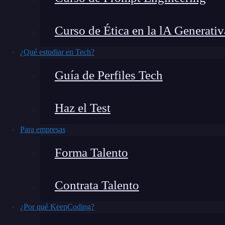
El nodo
, tal como su n
getElementsByTagName
Curso de Ética en la lA Generativ
elementos que tengan un nombre de etiqueta esp
encontrar tus etiquetas en el mar del DOM. Es
¿Qué estudiar en Tech?
puede ser un salvavidas en muchos escenarios
Guía de Perfiles Tech
entenderla.
Haz el Test
¿Qué encontrarás en este post?
Para empresas
Forma Talento
El nodo GetElementsByTagName
Uso eficiente del nodo GetElementsByTagName
Contrata Talento
Aprende a dominar el DOM
¿Por qué KeepCoding?
El nodo GetElementsByTag