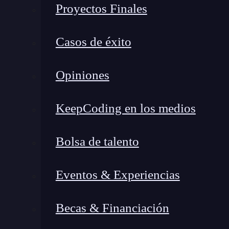
Proyectos Finales
Imagina por un momento que eres un detective y
ocultas en una gran ciudad. En este caso, tu c
Casos de éxito
diferentes elementos que necesitas manipular c
superhéroe: el nodo
. E
getElementsByTagName
Opiniones
obtener rápidamente todos los elementos que t
mapa detallado y actualizado de la ciudad que t
KeepCoding en los medios
eficiente.
Uso eficiente del nodo Get
Bolsa de talento
Entonces, ¿cómo podemos usar el nodo
Eventos & Experiencias
getEle
un ejemplo:
Becas & Financiación
var divs = document.getElementsByTagName