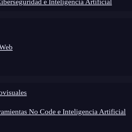
erseguridad e Inteligencia Artificial
 Web
ovisuales
lógico a nuevos profesionales, combinando conocimiento práctico,
os de transformación profesional.
mientas No Code e Inteligencia Artificial