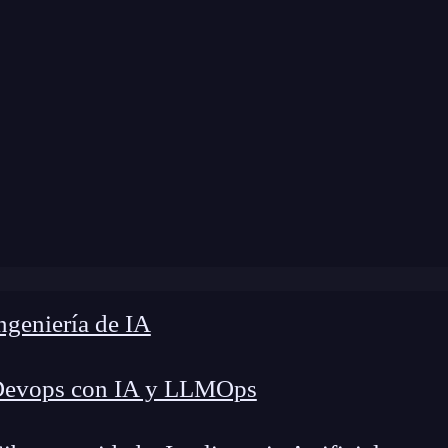
dificación:
12 de diciembre de 2024 |
Tiempo de
mo utilizar el nodo GetElementsByTagName eficientemen
geniería de IA
Devops con IA y LLMOps