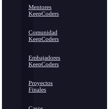
Mentores
KeepCoders
Comunidad
KeepCoders
Embajadores
KeepCoders
Proyectos
Finales
Casos