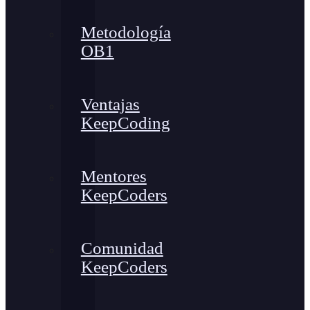
Metodología
OB1
Ventajas
KeepCoding
Mentores
KeepCoders
Comunidad
KeepCoders