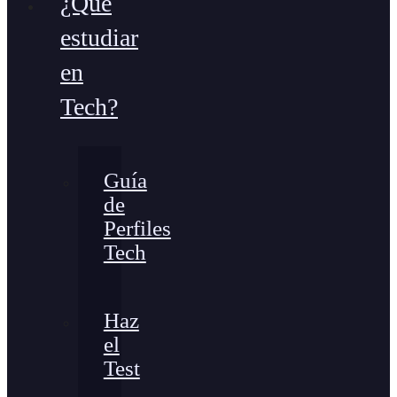
¿Qué
estudiar
en
Tech?
Guía
de
Perfiles
Tech
Haz
el
Test