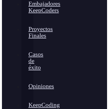
Embajadores
KeepCoders
Proyectos
Finales
Casos
de
éxito
Opiniones
KeepCoding