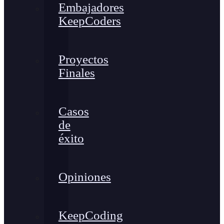
Embajadores
KeepCoders
Proyectos
Finales
Casos
de
éxito
Opiniones
KeepCoding