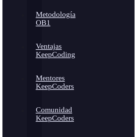
Metodología
OB1
Ventajas
KeepCoding
Mentores
KeepCoders
Comunidad
KeepCoders