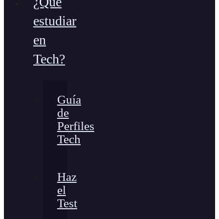
¿Qué
estudiar
en
Tech?
Guía
de
Perfiles
Tech
Haz
el
Test