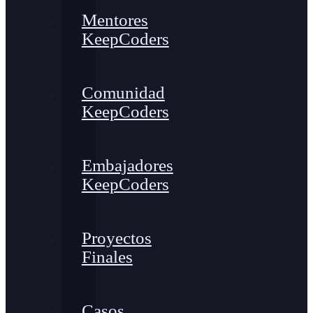
Mentores
KeepCoders
Comunidad
KeepCoders
Embajadores
KeepCoders
Proyectos
Finales
Casos