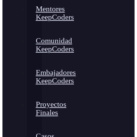
Mentores
KeepCoders
Comunidad
KeepCoders
Embajadores
KeepCoders
Proyectos
Finales
Casos