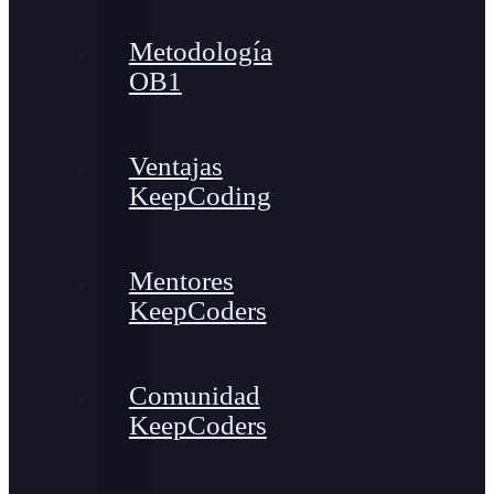
Metodología
OB1
Ventajas
KeepCoding
Mentores
KeepCoders
Comunidad
KeepCoders