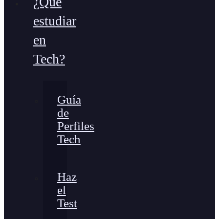
¿Qué
estudiar
en
Tech?
Guía
de
Perfiles
Tech
Haz
el
Test