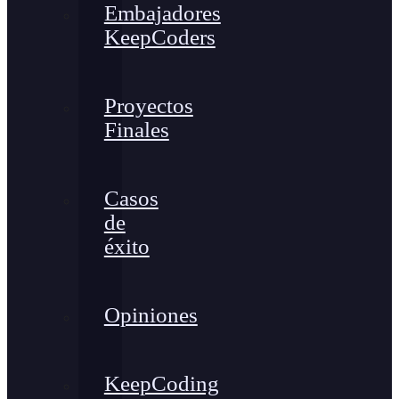
Embajadores
KeepCoders
Proyectos
Finales
Casos
de
éxito
Opiniones
KeepCoding