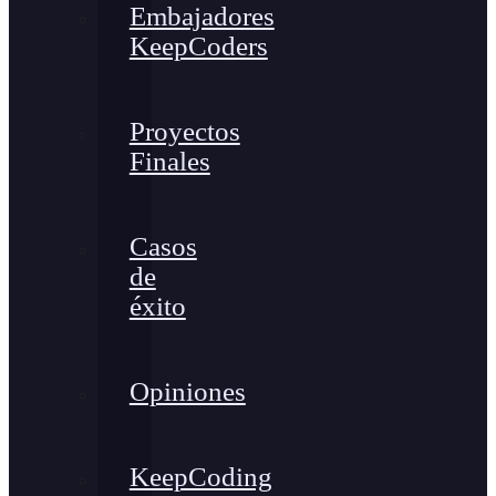
Embajadores
KeepCoders
Proyectos
Finales
Casos
de
éxito
Opiniones
KeepCoding