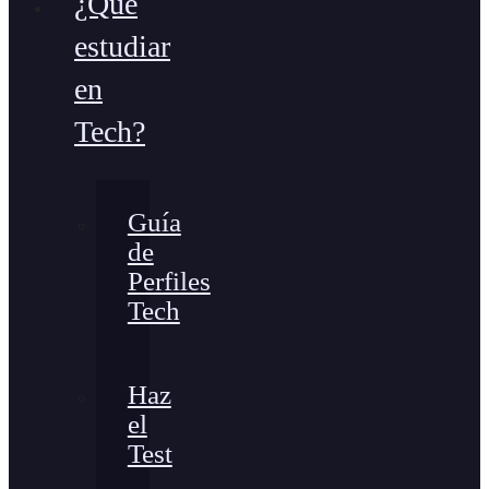
¿Qué
estudiar
en
Tech?
Guía
de
Perfiles
Tech
Haz
el
Test