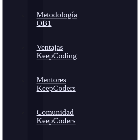
Metodología
OB1
Ventajas
KeepCoding
Mentores
KeepCoders
Comunidad
KeepCoders