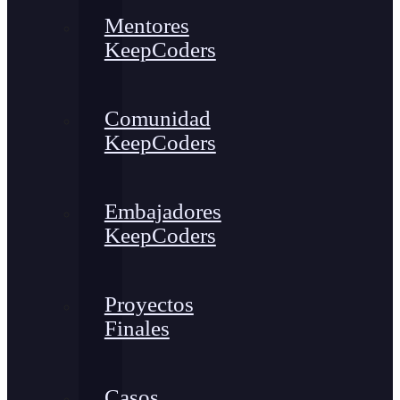
Mentores
KeepCoders
Comunidad
KeepCoders
Embajadores
KeepCoders
Proyectos
Finales
Casos