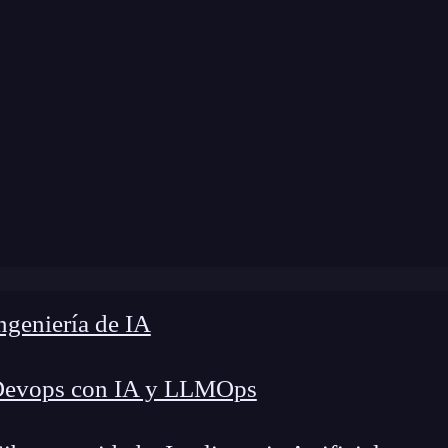
modificación:
18 de febrero de 2025 |
Tiempo de 
mo asegurar las transacciones con OP Equalverify en Bitc
geniería de IA
Devops con IA y LLMOps