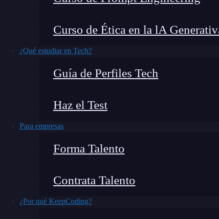
En el vertiginoso mundo de las criptomonedas, B
Curso de Ética en la lA Generativ
Entre sus muchas características, hay una que d
transacciones: OP Equalverify (OP_EQUALVERI
¿Qué estudiar en Tech?
es OP Equalverify en Bitcoin y cómo contribuye
Guía de Perfiles Tech
descentralizada.
Haz el Test
¿Qué encontrarás en este post?
Para empresas
Forma Talento
¿Qué es OP Equalverify en Bitcoin?
Ventajas de OP Equalverify en Bitcoin
Contrata Talento
Funcionamiento de OP Equalverify
¿Por qué KeepCoding?
Implementación de OP Equalverify en Bitcoin