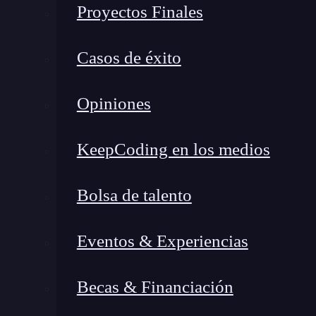
Proyectos Finales
proceso sea más transparente y verificable 
Flexibilidad:
Los usuarios tienen la flexi
Casos de éxito
sus transacciones, lo que les permite adapt
Funcionamiento de OP Equal
Opiniones
Cuando se crea una transacción en
Bitcoin
, se
KeepCoding en los medios
las cuales se pueden gastar los fondos. Estos
sc
ellas es OP_EQUALVERIFY.
Esta operación s
Bolsa de talento
de ejecución del
script
y verificar si son igual
continúa; de lo contrario, la transacción se cons
Eventos & Experiencias
Además de la función de seguridad que ofrec
Becas & Financiación
contribución a la flexibilidad y la personalizac
tienen la capacidad de definir condiciones es