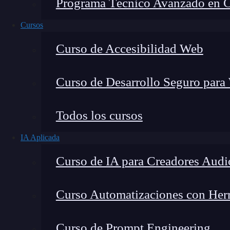
Programa Técnico Avanzado en Cib
Cursos
Curso de Accesibilidad Web
Curso de Desarrollo Seguro para
Todos los cursos
IA Aplicada
Lucia Gómez Salgado
Curso de IA para Creadores Audi
Contribuyo a acercar la realidad del sector tecno
visión de mercado y experiencia directa en proces
Curso Automatizaciones con Herra
Curso de Prompt Engineering