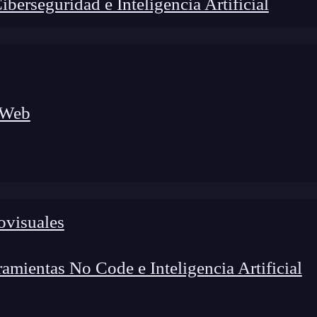
erseguridad e Inteligencia Artificial
 Web
ovisuales
lógico a nuevos profesionales, combinando conocimiento práctico,
os de transformación profesional.
mientas No Code e Inteligencia Artificial