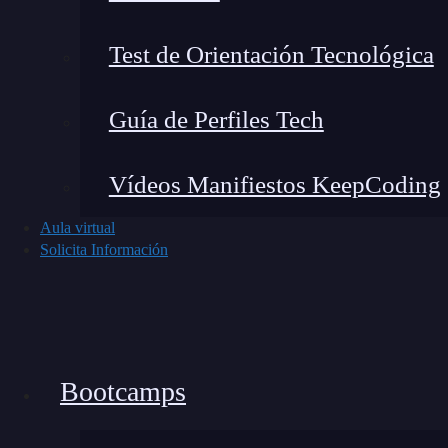
Test de Orientación Tecnológica
🔴 ¿Quieres entrar d
Guía de Perfiles Tech
Descubre nuestro Blockchain Full Stack B
y con emplea
Vídeos Manifiestos KeepCoding
👉 Prueba gratis el Bootc
Aula virtual
Solicita Información
OP Equalverify es solo una de las muchas medi
Otras características, como la criptografía de 
crucial en la seguridad de las transacciones. 
justo lo que necesitas!
Bootcamps
Para ampliar tus conocimientos sobre OP Equalv
invitamos a unirte al
Blockchain y Criptoact