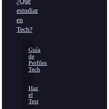
¿Qué
estudiar
en
Tech?
Guía
de
Perfiles
Tech
Haz
el
Test