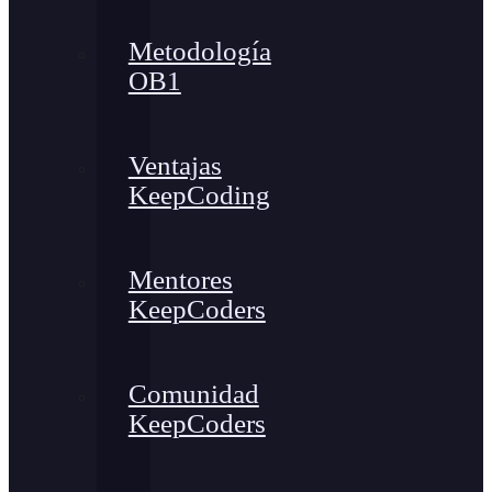
Metodología
OB1
Ventajas
KeepCoding
Mentores
KeepCoders
Comunidad
KeepCoders