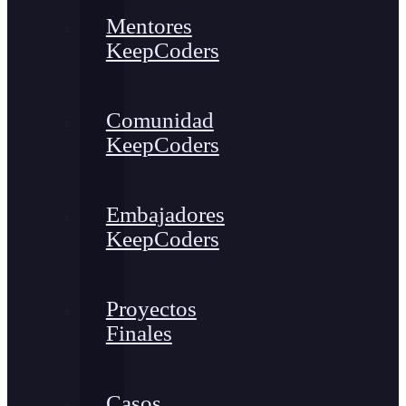
Mentores
KeepCoders
Comunidad
KeepCoders
Embajadores
KeepCoders
Proyectos
Finales
Casos