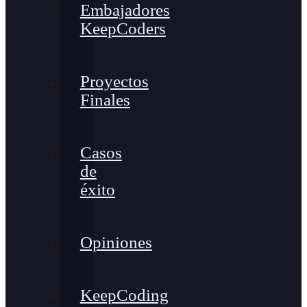
Embajadores
KeepCoders
Proyectos
Finales
Casos
de
éxito
Opiniones
KeepCoding