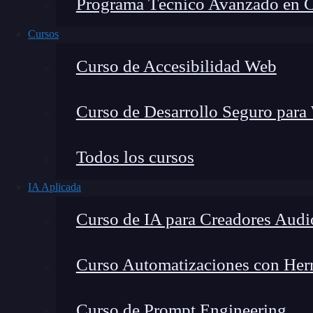
Programa Técnico Avanzado en Cib
Cursos
Curso de Accesibilidad Web
Curso de Desarrollo Seguro para
Todos los cursos
IA Aplicada
Lucia Gómez Salgado
Curso de IA para Creadores Audi
Contribuyo a acercar la realidad del sector tecno
visión de mercado y experiencia directa en proces
Curso Automatizaciones con Herra
Curso de Prompt Engineering