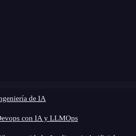
 modificación:
11 de abril de 2024 |
Tiempo de L
»
OP Verify en Bitcoin: Explorando sus usos y beneficios
geniería de IA
Devops con IA y LLMOps