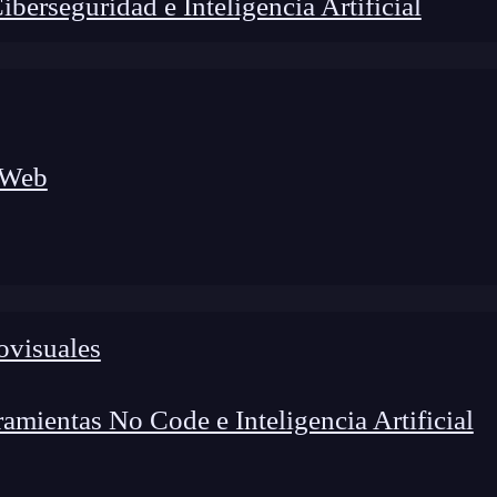
erseguridad e Inteligencia Artificial
 Web
ovisuales
lógico a nuevos profesionales, combinando conocimiento práctico,
os de transformación profesional.
mientas No Code e Inteligencia Artificial