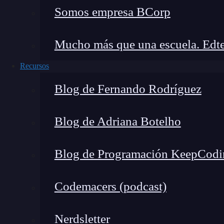
Somos empresa BCorp
Veamos un ejemplo de la paradoja de Simpson
que de los 53,822 casos confirmados de la vari
Mucho más que una escuela. Edte
vacunadas, 831 se presentaron a la atención de 
Recursos
durante la noche.
Esto representa el 1,54% d
para el ejemplo de paradoja Simpson.
Blog de Fernando Rodríguez
Sin embargo, de los 7.235 casos confirmados de
Blog de Adriana Botelho
completamente vacunadas, 190 acudieron a la a
hospitalización durante la noche.
Esto represe
Blog de Programación KeepCodi
que están completamente vacunadas
para el
Codemacers (podcast)
Nerdsletter