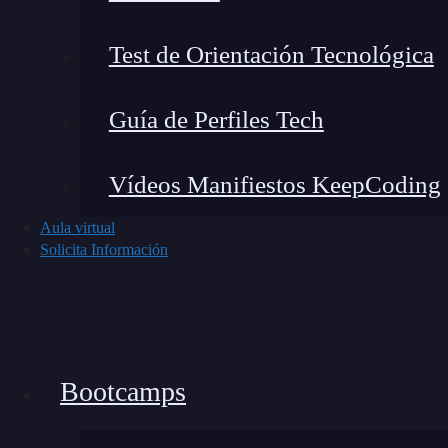
Test de Orientación Tecnológica
Guía de Perfiles Tech
Vídeos Manifiestos KeepCoding
Aula virtual
Solicita Información
Estos datos del ejemplo de paradoja Simpson, 
Bootcamps
te muestran que las personas que han recibido
más de posibilidades de ser hospitalizadas con 