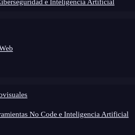
erseguridad e Inteligencia Artificial
 Web
ovisuales
foco en el desarrollo de talento y el análisis del sector
o evolucionan las tecnologías, qué competencias demanda el
 el entorno tech.
mientas No Code e Inteligencia Artificial