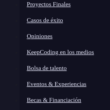
Proyectos Finales
df
<-
data.frame(x
=
c(x1,x2),y
=
c(y1,y2),gro
library(ggplot2)

Casos de éxito
options(repr.plot.height
=
4,repr.plot.wid
Opiniones
ggplot(data
=
df,aes(x,y))
+
geom_point(aes(
 geom_smooth(method 
=
 'lm')
+
KeepCoding en los medios
 geom_smooth(method 
=
 'lm',aes(color
=
gro
 theme_bw()

Bolsa de talento
print(paste("La correlación de x,y, sin 
Eventos & Experiencias
print(paste("La correlación de x,y, para
print(paste("La correlación de x,y, para
Becas & Financiación
Ejemplo de paradoja de Simp