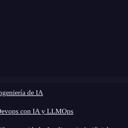
a modificación:
18 de abril de 2024 |
Tiempo de 
»
¿Qué es la paradoja de Simpson en estadística Big Data?
geniería de IA
Devops con IA y LLMOps