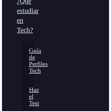
¿Qué
estudiar
en
Tech?
Guía
de
Perfiles
Tech
Haz
el
Test