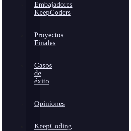
Embajadores
KeepCoders
Proyectos
Finales
Casos
de
éxito
Opiniones
KeepCoding