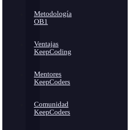
Metodología
OB1
Ventajas
KeepCoding
Mentores
KeepCoders
Comunidad
KeepCoders