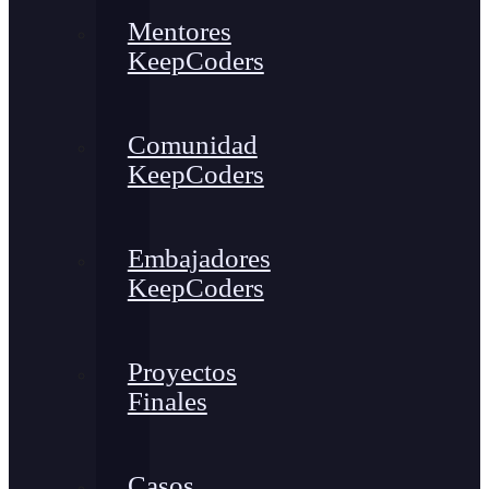
Mentores
KeepCoders
Comunidad
KeepCoders
Embajadores
KeepCoders
Proyectos
Finales
Casos