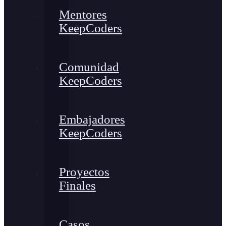
Mentores
KeepCoders
Comunidad
KeepCoders
Embajadores
KeepCoders
Proyectos
Finales
Casos