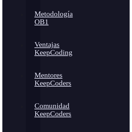
Metodología
OB1
Ventajas
KeepCoding
Mentores
KeepCoders
Comunidad
KeepCoders