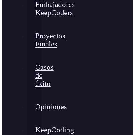
Embajadores
KeepCoders
Proyectos
Finales
Casos
de
éxito
Opiniones
KeepCoding