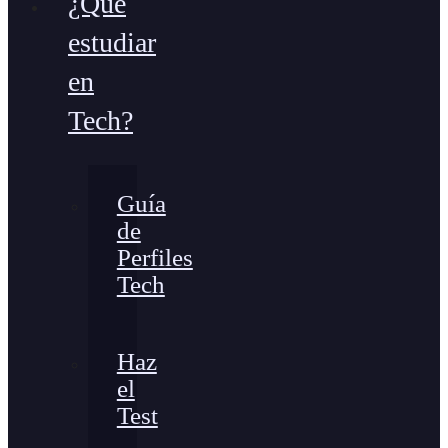
¿Qué
estudiar
en
Tech?
Guía
de
Perfiles
Tech
Haz
el
Test