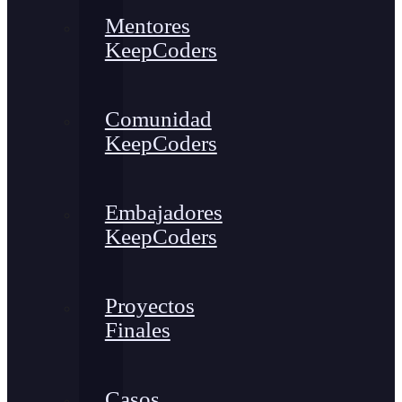
Mentores
KeepCoders
Comunidad
KeepCoders
Embajadores
KeepCoders
Proyectos
Finales
Casos