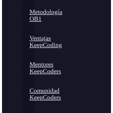
Metodología
OB1
Ventajas
KeepCoding
Mentores
KeepCoders
Comunidad
KeepCoders