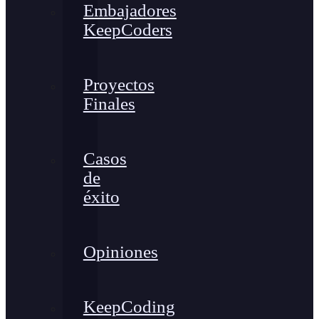
Embajadores
KeepCoders
Proyectos
Finales
Casos
de
éxito
Opiniones
KeepCoding