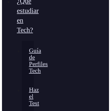
¿Qué
estudiar
en
Tech?
Guía
de
Perfiles
Tech
Haz
el
Test