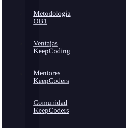
Metodología
OB1
Ventajas
KeepCoding
Mentores
KeepCoders
Comunidad
KeepCoders