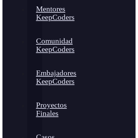
Mentores
KeepCoders
Comunidad
KeepCoders
Embajadores
KeepCoders
Proyectos
Finales
Casos