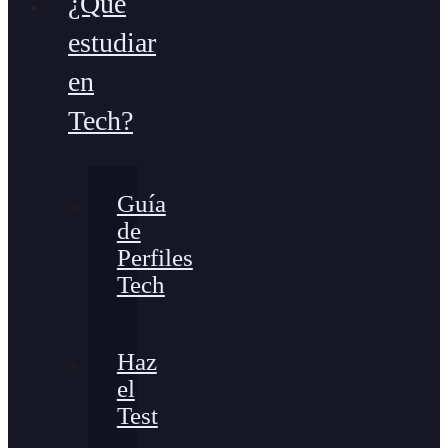
¿Qué
estudiar
en
Tech?
Guía
de
Perfiles
Tech
Haz
el
Test