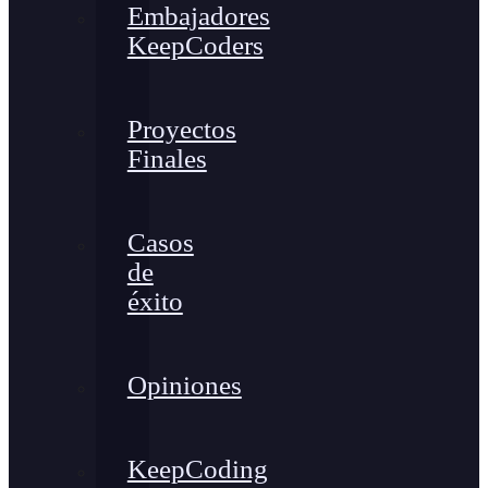
Embajadores
KeepCoders
Proyectos
Finales
Casos
de
éxito
Opiniones
KeepCoding