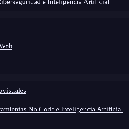
erseguridad e Inteligencia Artificial
 Web
ovisuales
lógico a nuevos profesionales, combinando conocimiento práctico,
os de transformación profesional.
mientas No Code e Inteligencia Artificial