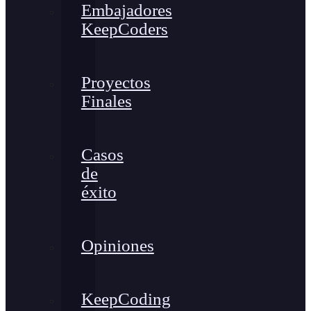
Embajadores
KeepCoders
Proyectos
Finales
Casos
de
éxito
Opiniones
KeepCoding