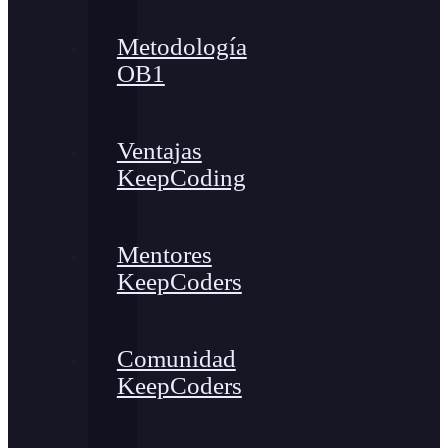
Metodología
OB1
Ventajas
KeepCoding
Mentores
KeepCoders
Comunidad
KeepCoders