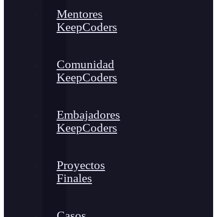
Mentores
KeepCoders
Comunidad
KeepCoders
Embajadores
KeepCoders
Proyectos
Finales
Casos