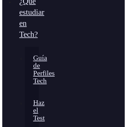
¿Qué
estudiar
en
Tech?
Guía
de
Perfiles
Tech
Haz
el
Test