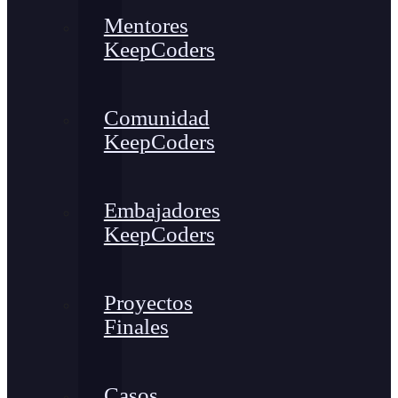
Mentores
KeepCoders
Comunidad
KeepCoders
Embajadores
KeepCoders
Proyectos
Finales
Casos