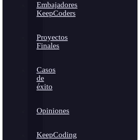
Embajadores
KeepCoders
Proyectos
Finales
Casos
de
éxito
Opiniones
KeepCoding