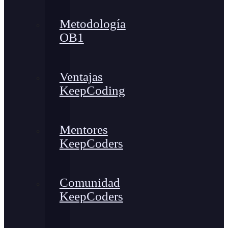
Metodología
OB1
Ventajas
KeepCoding
Mentores
KeepCoders
Comunidad
KeepCoders