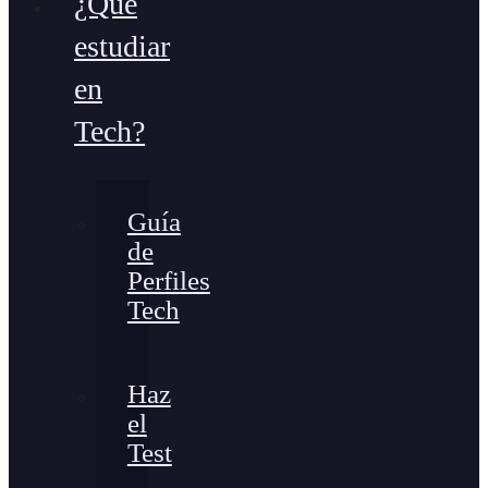
¿Qué
estudiar
en
Tech?
Guía
de
Perfiles
Tech
Haz
el
Test