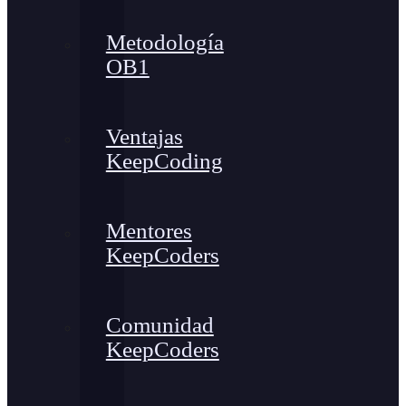
Metodología
OB1
Ventajas
KeepCoding
Mentores
KeepCoders
Comunidad
KeepCoders