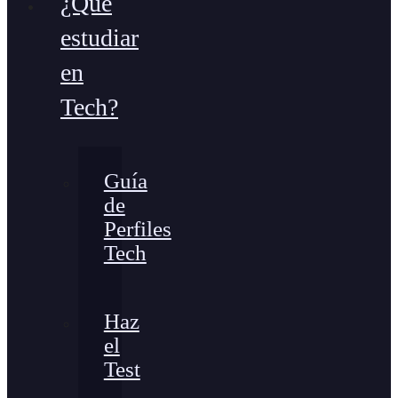
¿Qué
estudiar
en
Tech?
Guía
de
Perfiles
Tech
Haz
el
Test