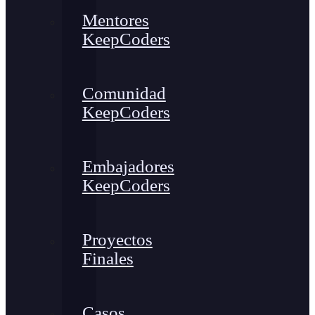
Mentores
KeepCoders
Comunidad
KeepCoders
Embajadores
KeepCoders
Proyectos
Finales
Casos