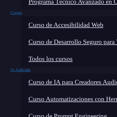
Programa Técnico Avanzado en Cib
Cursos
Curso de Accesibilidad Web
Curso de Desarrollo Seguro para
Lucia Gómez Salgado
Todos los cursos
Contribuyo a acercar la realidad del sector tecno
IA Aplicada
visión de mercado y experiencia directa en proces
Curso de IA para Creadores Audi
Curso Automatizaciones con Herra
¿Conoces cómo es el planteamiento de un
web 
Curso de Prompt Engineering