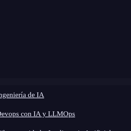
e
»
Blog
»
Planteamiento de un web component
geniería de IA
Devops con IA y LLMOps