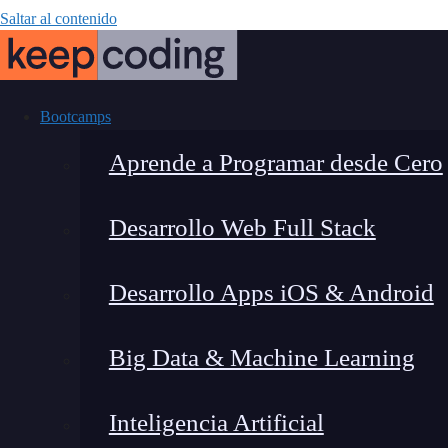
Saltar al contenido
Bootcamps
Aprende a Programar desde Cero
Desarrollo Web Full Stack
Planteamien
Desarrollo Apps iOS & Android
Big Data & Machine Learning
Inteligencia Artificial
Lucia Gómez Salgado
|
Última