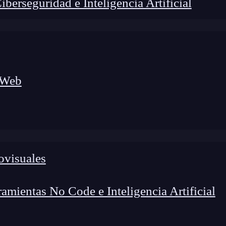
erseguridad e Inteligencia Artificial
 Web
lógico a nuevos profesionales, combinando conocimiento práctico,
os de transformación profesional.
ovisuales
mientas No Code e Inteligencia Artificial
component
?
¿Sabes cuáles son las 4 partes más