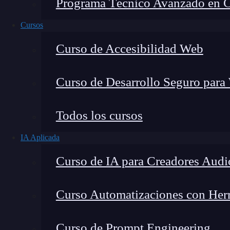
Programa Técnico Avanzado en Cib
Cursos
Curso de Accesibilidad Web
Curso de Desarrollo Seguro para
Lucia Gómez Salgado
Todos los cursos
Contribuyo a acercar la realidad del sector tecno
IA Aplicada
visión de mercado y experiencia directa en proces
Curso de IA para Creadores Audi
Curso Automatizaciones con Herra
En este artículo te guiaremos para que aprenda
Curso de Prompt Engineering