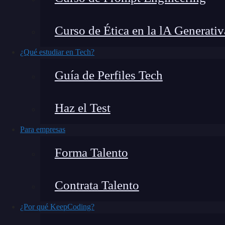
funciona, los niveles de adopción que existen y
carrera alcista de las criptomonedas como Bitcoi
Curso de Ética en la lA Generativ
vuelve cada vez más crucial. Es aquí donde ent
tecnología
que ha estado revolucionando la for
¿Qué estudiar en Tech?
Bitcoin.
Guía de Perfiles Tech
¿Qué encontrarás en este post?
Haz el Test
Para empresas
¿Qué es el porcentaje de adopción SegWit?
Forma Talento
¿Cómo funciona el porcentaje de adopción SegWit?
Niveles de adopción y beneficios
Contrata Talento
El caso de Ethereum
¿Por qué KeepCoding?
¿Por qué es importante?