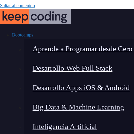
Saltar al contenido
Bootcamps
Aprende a Programar desde Cero
Desarrollo Web Full Stack
¿Qué es el por
Desarrollo Apps iOS & Android
Big Data & Machine Learning
Inteligencia Artificial
Lucia Gómez Salgado
|
Última