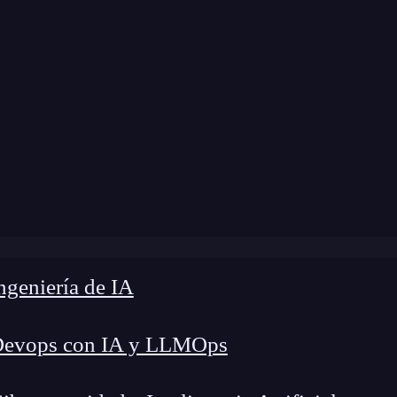
Blog
»
¿Qué es el porcentaje de adopción SegWit?
geniería de IA
Devops con IA y LLMOps