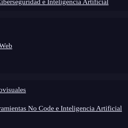
erseguridad e Inteligencia Artificial
 Web
lógico a nuevos profesionales, combinando conocimiento práctico,
os de transformación profesional.
ovisuales
mientas No Code e Inteligencia Artificial
s qué es el porcentaje de adopción SegWit, cómo